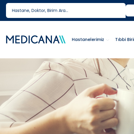
444 6 334
0850 460 6334
Hastanelerimiz
Tıbbi Bir