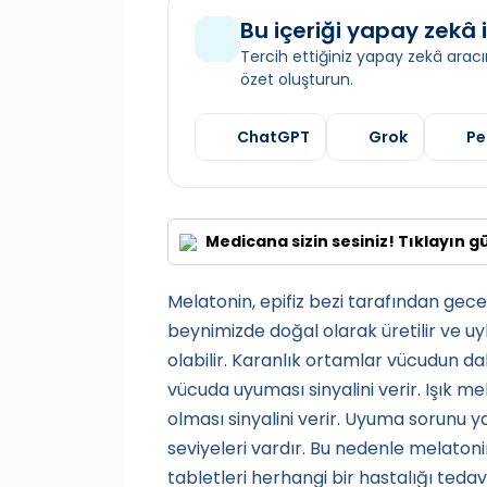
Bu içeriği yapay zekâ i
Tercih ettiğiniz yapay zekâ aracın
özet oluşturun.
ChatGPT
Grok
Pe
Medicana sizin sesiniz! Tıklayın g
Melatonin, epifiz bezi tarafından ge
beynimizde doğal olarak üretilir ve 
olabilir. Karanlık ortamlar vücudun d
vücuda uyuması sinyalini verir. Işık m
olması sinyalini verir. Uyuma sorunu 
seviyeleri vardır. Bu nedenle melatoni
tabletleri herhangi bir hastalığı ted