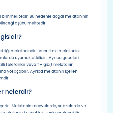
kisi bilinmektedir. Bu nedenle doğal melatoninin
bileceği dşünülmektedir.
isidir?
ttiği melatonindir. Vücuttaki melatonini
amlarda uyumak etkilidir. Ayrıca geceleri
lı telefonlar veya TV gibi) melatonin
ına yol açabilir. Ayrıca melatonin içeren
mdir.
r nelerdir?
içerir. Melatonin meyvelerde, sebzelerde ve
 melatonin kaynakları şöyle sıralanabilir;