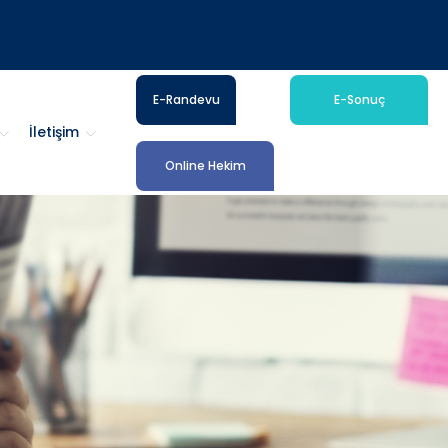
E-Randevu
E-Sonuç
İletişim
Online Hekim