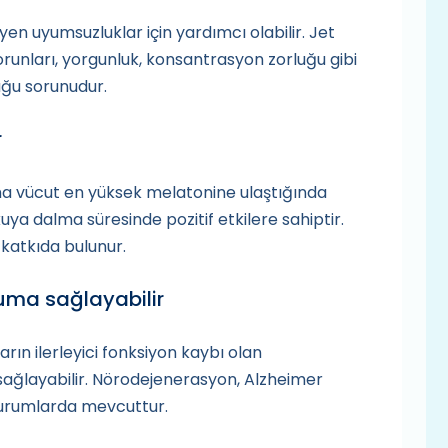
iyen uyumsuzluklar için yardımcı olabilir. Jet
unları, yorgunluk, konsantrasyon zorluğu gibi
uğu sorunudur.
r
ama vücut en yüksek melatonine ulaştığında
kuya dalma süresinde pozitif etkilere sahiptir.
 katkıda bulunur.
uma sağlayabilir
ın ilerleyici fonksiyon kaybı olan
ağlayabilir. Nörodejenerasyon, Alzheimer
 durumlarda mevcuttur.