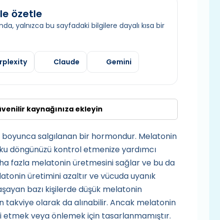
le özetle
da, yalnızca bu sayfadaki bilgilere dayalı kısa bir
rplexity
Claude
Gemini
üvenilir kaynağınıza ekleyin
ce boyunca salgılanan bir hormondur. Melatonin
uyku döngünüzü kontrol etmenize yardımcı
aha fazla melatonin üretmesini sağlar ve bu da
elatonin üretimini azaltır ve vücuda uyanık
yaşayan bazı kişilerde düşük melatonin
n takviye olarak da alınabilir. Ancak melatonin
avi etmek veya önlemek için tasarlanmamıştır.