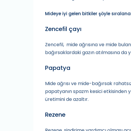
Mideye iyi gelen bitkiler şöyle sıralanab
Zencefil çayı
Zencefil, mide ağrısına ve mide bulantı
bağırsaklardaki gazın atılmasına da y
Papatya
Mide ağrısı ve mide-bağırsak rahatsızl
papatyanın spazm kesici etkisinden yar
üretimini de azaltır.
Rezene
Rezene, sindirime yardımcı olması açıs