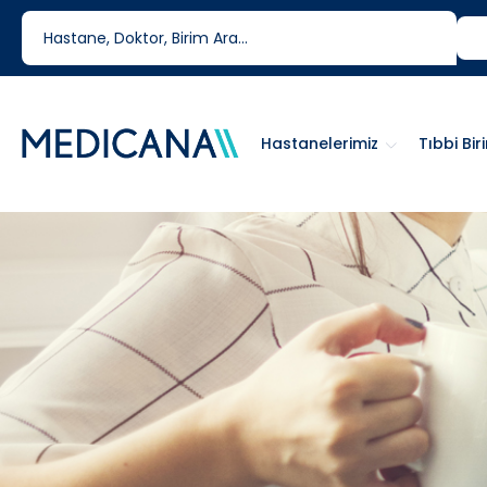
444 6 334
0850 460 6334
Hastanelerimiz
Tıbbi Bir