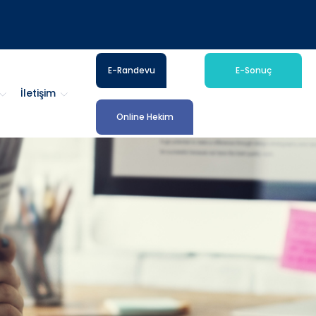
E-Randevu
E-Sonuç
İletişim
Online Hekim