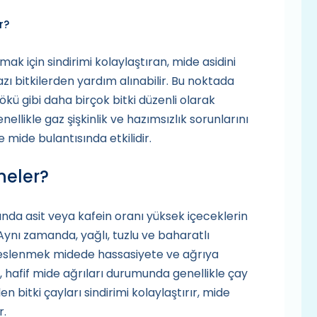
r?
ırmak için sindirimi kolaylaştıran, mide asidini
ı bitkilerden yardım alınabilir. Bu noktada
kü gibi daha birçok bitki düzenli olarak
genellikle gaz şişkinlik ve hazımsızlık sorunlarını
ve mide bulantısında etkilidir.
 neler?
sında asit veya kafein oranı yüksek içeceklerin
. Aynı zamanda, yağlı, tuzlu ve baharatlı
beslenmek midede hassasiyete ve ağrıya
er, hafif mide ağrıları durumunda genellikle çay
en bitki çayları sindirimi kolaylaştırır, mide
r.