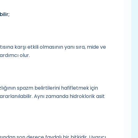
ilir;
sına karşı etkili olmasının yanı sıra, mide ve
ardımcı olur.
ığının spazm belirtilerini hafifletmek için
arlanılabilir. Aynı zamanda hidroklorik asit
ından son derece faydalı bir bitkidir. Uyarıcı