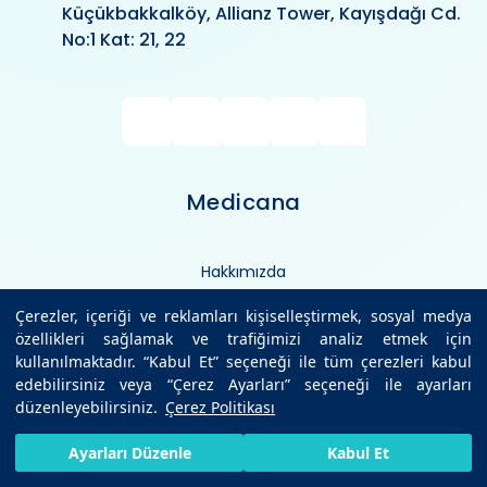
Küçükbakkalköy, Allianz Tower, Kayışdağı Cd.
No:1 Kat: 21, 22
Medicana
Hakkımızda
Hastanelerimiz
Çerezler, içeriği ve reklamları kişiselleştirmek, sosyal medya
özellikleri sağlamak ve trafiğimizi analiz etmek için
Tıbbi Birimler
kullanılmaktadır. “Kabul Et” seçeneği ile tüm çerezleri kabul
edebilirsiniz veya “Çerez Ayarları” seçeneği ile ayarları
Anlaşmalı Kurumlar
düzenleyebilirsiniz.
Çerez Politikası
Hekimlerimiz
HIZLI RANDEVU AL
SIZI ARAYALIM
BIZE ULAŞIN
Ayarları Düzenle
Kabul Et
Sağlık Ansiklopedisi