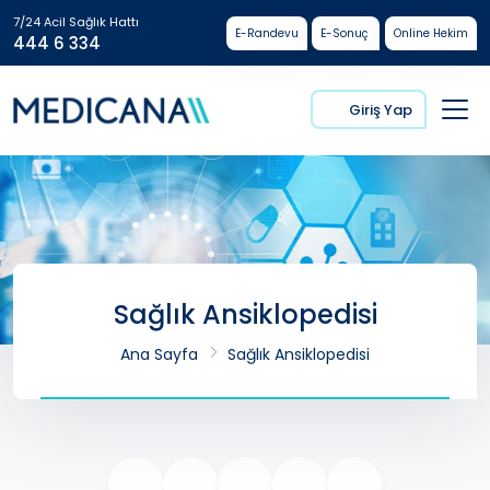
7/24 Acil Sağlık Hattı
E-Randevu
E-Sonuç
Online Hekim
444 6 334
Giriş Yap
Sağlık Ansiklopedisi
Ana Sayfa
Sağlık Ansiklopedisi