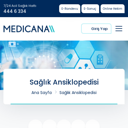
7/24 Acil Sağlık Hattı
E-Randevu
E-Sonuç
Online Hekim
444 6 334
Giriş Yap
Sağlık Ansiklopedisi
Ana Sayfa
Sağlık Ansiklopedisi