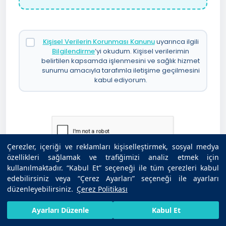
Kişisel Verilerin Korunması Kanunu
uyarınca ilgili
Bilgilendirme
’yi okudum. Kişisel verilerimin
belirtilen kapsamda işlenmesini ve sağlık hizmet
sunumu amacıyla tarafımla iletişime geçilmesini
kabul ediyorum.
Çerezler, içeriği ve reklamları kişiselleştirmek, sosyal medya
özellikleri sağlamak ve trafiğimizi analiz etmek için
kullanılmaktadır. “Kabul Et” seçeneği ile tüm çerezleri kabul
edebilirsiniz veya “Çerez Ayarları” seçeneği ile ayarları
Uzman Görüşü İste
düzenleyebilirsiniz.
Çerez Politikası
HIZLI RANDEVU AL
SIZI ARAYALIM
BIZE ULAŞIN
Ayarları Düzenle
Kabul Et