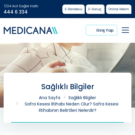
7/24 Acil Sağlık Hattı
E-Randevu
E-Sonuç
Online Hekim
444 6 334
Giriş Yap
Sağlıklı Bilgiler
Ana Sayfa
Sağlıklı Bilgiler
Safra Kesesi Iltihabı Neden Olur? Safra Kesesi
Iltihabının Belirtileri Nelerdir?