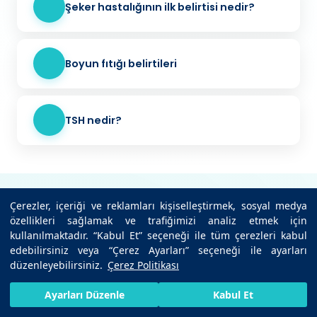
Şeker hastalığının ilk belirtisi nedir?
Boyun fıtığı belirtileri
TSH nedir?
Çerezler, içeriği ve reklamları kişiselleştirmek, sosyal medya
özellikleri sağlamak ve trafiğimizi analiz etmek için
kullanılmaktadır. “Kabul Et” seçeneği ile tüm çerezleri kabul
edebilirsiniz veya “Çerez Ayarları” seçeneği ile ayarları
Türkiye'nin önde gelen sağlık grubu olarak, 19 hastanemiz
düzenleyebilirsiniz.
Çerez Politikası
ve binlerce doktorumuz ile sağlıklı yarınlar için çalışıyoruz.
HIZLI RANDEVU AL
SIZI ARAYALIM
BIZE ULAŞIN
Ayarları Düzenle
Kabul Et