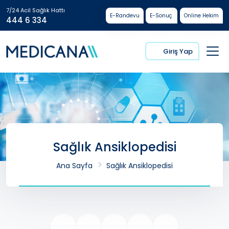
7/24 Acil Sağlık Hattı
E-Randevu
E-Sonuç
Online Hekim
444 6 334
Giriş Yap
Sağlık Ansiklopedisi
Ana Sayfa
Sağlık Ansiklopedisi