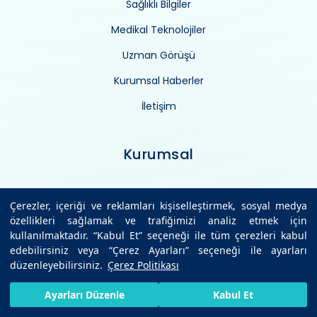
Sağlıklı Bilgiler
Medikal Teknolojiler
Uzman Görüşü
Kurumsal Haberler
İletişim
Kurumsal
İnsan kaynakları
Çerezler, içeriği ve reklamları kişiselleştirmek, sosyal medya
özellikleri sağlamak ve trafiğimizi analiz etmek için
Vizyon/misyon
kullanılmaktadır. “Kabul Et” seçeneği ile tüm çerezleri kabul
edebilirsiniz veya “Çerez Ayarları” seçeneği ile ayarları
Yatırımlarımız
düzenleyebilirsiniz.
Çerez Politikası
Yönetim kadromuz
HIZLI RANDEVU AL
SIZI ARAYALIM
BIZE ULAŞIN
Ayarları Düzenle
Kabul Et
Kurum bilgileri