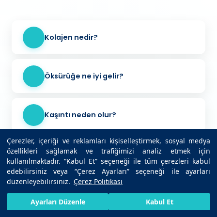
Kolajen nedir?
Öksürüğe ne iyi gelir?
Kaşıntı neden olur?
Çerezler, içeriği ve reklamları kişiselleştirmek, sosyal medya
özellikleri sağlamak ve trafiğimizi analiz etmek için
Trigliserid nedir?
kullanılmaktadır. “Kabul Et” seçeneği ile tüm çerezleri kabul
edebilirsiniz veya “Çerez Ayarları” seçeneği ile ayarları
düzenleyebilirsiniz.
Çerez Politikası
Kulak ağrısına ne iyi gelir?
HIZLI RANDEVU AL
SIZI ARAYALIM
BIZE ULAŞIN
Ayarları Düzenle
Kabul Et