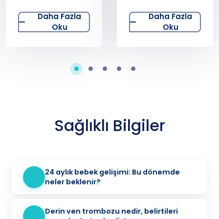
Kullanılan
la
Daha Fazla
Daha Faz
Medikal
Oku
Oku
Teknolojiler –
Radyoloji -
Bilgisayarlı
Tomografi
(BT=CT)
Sağlıklı Bilgiler
24 aylık bebek gelişimi: Bu dönemde
neler beklenir?
Derin ven trombozu nedir, belirtileri