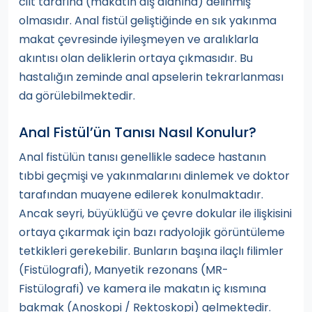
cilt tarafına (makatın dış alanına) delinmiş
olmasıdır. Anal fistül geliştiğinde en sık yakınma
makat çevresinde iyileşmeyen ve aralıklarla
akıntısı olan deliklerin ortaya çıkmasıdır. Bu
hastalığın zeminde anal apselerin tekrarlanması
da görülebilmektedir.
Anal Fistül’ün Tanısı Nasıl Konulur?
Anal fistülün tanısı genellikle sadece hastanın
tıbbi geçmişi ve yakınmalarını dinlemek ve doktor
tarafından muayene edilerek konulmaktadır.
Ancak seyri, büyüklüğü ve çevre dokular ile ilişkisini
ortaya çıkarmak için bazı radyolojik görüntüleme
tetkikleri gerekebilir. Bunların başına ilaçlı filimler
(Fistülografi), Manyetik rezonans (MR-
Fistülografi) ve kamera ile makatın iç kısmına
bakmak (Anoskopi / Rektoskopi) gelmektedir.