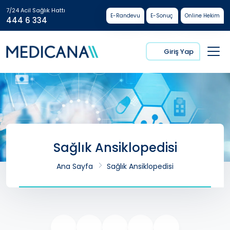
7/24 Acil Sağlık Hattı
E-Randevu
E-Sonuç
Online Hekim
444 6 334
Giriş Yap
Sağlık Ansiklopedisi
Ana Sayfa
Sağlık Ansiklopedisi