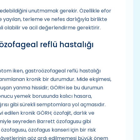
 edebildiğini unutmamak gerekir. Özellikle efor
 yayılan, terleme ve nefes darlığıyla birlikte
 olabilir ve acil değerlendirme gerektirir.
özofageal reflü hastalığı
tom iken, gastroözofageal reflü hastalığı
e tanımlanan kronik bir durumdur. Mide ekşimesi,
luşan yanma hissidir; GÖRH ise bu durumun
sonucu yemek borusunda kalıcı hasara,
rısı gibi sürekli semptomlara yol açmasıdır.
 edilen kronik GÖRH; özofajit, darlık ve
miyle seyreden Barrett özofagusu gibi
özofagusu, özofagus kanseri için bir risk
ikâyetlerinin göz ardı edilmemesi büyük önem