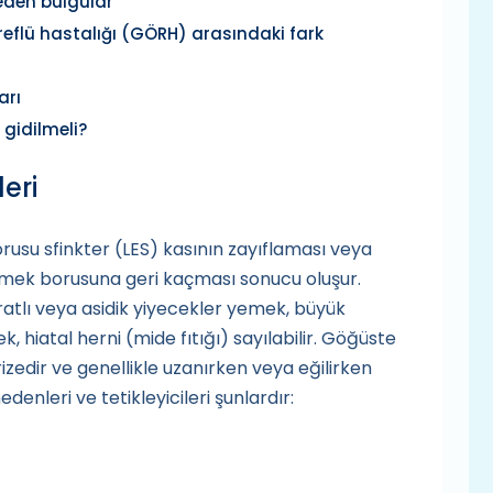
 eden bulgular
reflü hastalığı (GÖRH) arasındaki fark
arı
gidilmeli?
eri
rusu sfinkter (LES) kasının zayıflaması veya
emek borusuna geri kaçması sonucu oluşur.
atlı veya asidik yiyecekler yemek, büyük
k, hiatal herni (mide fıtığı) sayılabilir. Göğüste
izedir ve genellikle uzanırken veya eğilirken
denleri ve tetikleyicileri şunlardır: