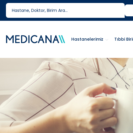
444 6 334
0850 460 6334
Hastanelerimiz
Tıbbi Bir