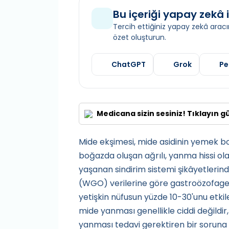
Bu içeriği yapay zekâ i
Tercih ettiğiniz yapay zekâ aracın
özet oluşturun.
ChatGPT
Grok
Pe
Medicana sizin sesiniz! Tıklayın g
Mide ekşimesi, mide asidinin yemek 
boğazda oluşan ağrılı, yanma hissi ol
yaşanan sindirim sistemi şikâyetlerind
(WGO) verilerine göre gastroözofageal
yetişkin nüfusun yüzde 10-30'unu etki
mide yanması genellikle ciddi değildir
yanması tedavi gerektiren bir soruna i