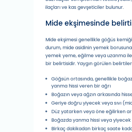
ilaçları ve kas gevşeticiler bulunur.
Mide ekşimesinde belirti
Mide ekşimesi genellikle göğüs kemiğin
durum, mide asidinin yemek borusuna 
yemek yeme, eğilme veya uzanma ile il
bir belirtisidir. Yaygın görülen belirtile
Göğsün ortasında, genellikle boğaza
yanma hissi veren bir ağrı
Boğazın veya ağzın arkasında hissed
Geriye doğru yiyecek veya sıvı (mid
Düz yatarken veya öne eğilirken ar
Boğazda yanma hissi veya yiyecek art
Birkaç dakikadan birkaç saate kadar