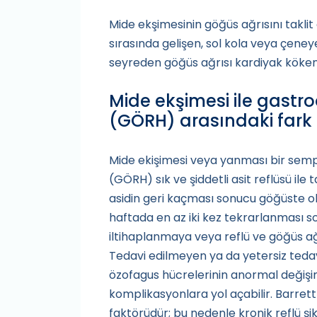
Mide ekşimesinin göğüs ağrısını taklit
sırasında gelişen, sol kola veya çeneye
seyreden göğüs ağrısı kardiyak kökenli
Mide ekşimesi ile gastro
(GÖRH) arasındaki fark
Mide ekişimesi veya yanması bir semp
(GÖRH) sık ve şiddetli asit reflüsü il
asidin geri kaçması sonucu göğüste o
haftada en az iki kez tekrarlanması 
iltihaplanmaya veya reflü ve göğüs ağ
Tedavi edilmeyen ya da yetersiz tedavi
özofagus hücrelerinin anormal değişi
komplikasyonlara yol açabilir. Barrett 
faktörüdür; bu nedenle kronik reflü ş