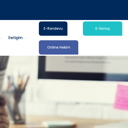
E-Randevu
E-Sonuç
İletişim
Online Hekim