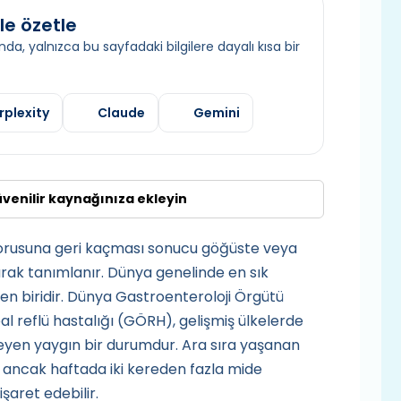
le özetle
da, yalnızca bu sayfadaki bilgilere dayalı kısa bir
rplexity
Claude
Gemini
üvenilir kaynağınıza ekleyin
borusuna geri kaçması sonucu göğüste veya
arak tanımlanır. Dünya genelinde en sık
en biridir. Dünya Gastroenteroloji Örgütü
 reflü hastalığı (GÖRH), gelişmiş ülkelerde
leyen yaygın bir durumdur. Ara sıra yaşanan
, ancak haftada iki kereden fazla mide
şaret edebilir.