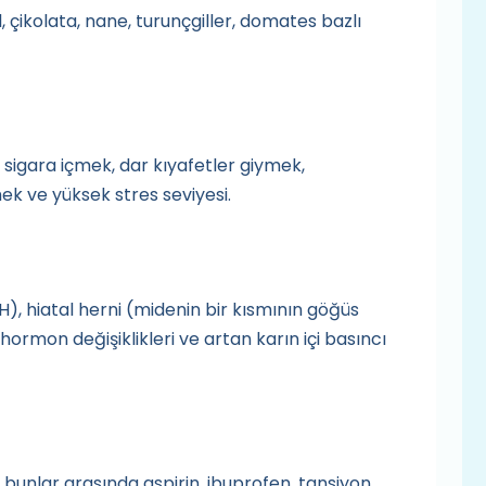
l, çikolata, nane, turunçgiller, domates bazlı
, sigara içmek, dar kıyafetler giymek,
 ve yüksek stres seviyesi.
), hiatal herni (midenin bir kısmının göğüs
hormon değişiklikleri ve artan karın içi basıncı
; bunlar arasında aspirin, ibuprofen, tansiyon