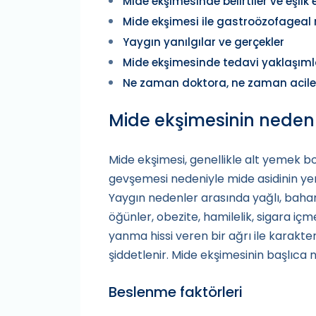
Mide ekşimesinde belirtiler ve eşlik
Mide ekşimesi ile gastroözofageal 
Yaygın yanılgılar ve gerçekler
Mide ekşimesinde tedavi yaklaşıml
Ne zaman doktora, ne zaman acile 
Mide ekşimesinin nedenl
Mide ekşimesi, genellikle alt yemek bo
gevşemesi nedeniyle mide asidinin y
Yaygın nedenler arasında yağlı, bahar
öğünler, obezite, hamilelik, sigara içme
yanma hissi veren bir ağrı ile karakter
şiddetlenir. Mide ekşimesinin başlıca ne
Beslenme faktörleri