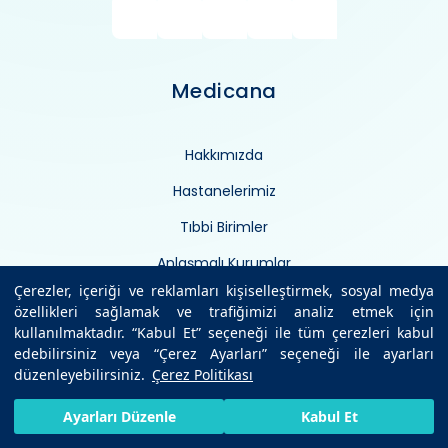
Medicana
Hakkımızda
Hastanelerimiz
Tıbbi Birimler
Anlaşmalı Kurumlar
Çerezler, içeriği ve reklamları kişiselleştirmek, sosyal medya
Hekimlerimiz
özellikleri sağlamak ve trafiğimizi analiz etmek için
kullanılmaktadır. “Kabul Et” seçeneği ile tüm çerezleri kabul
Sağlık Ansiklopedisi
edebilirsiniz veya “Çerez Ayarları” seçeneği ile ayarları
Sağlıklı Bilgiler
düzenleyebilirsiniz.
Çerez Politikası
Medikal Teknolojiler
HIZLI RANDEVU AL
SIZI ARAYALIM
BIZE ULAŞIN
Ayarları Düzenle
Kabul Et
Uzman Görüşü