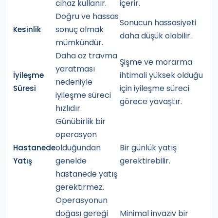
cihaz kullanır.
içerir.
Doğru ve hassas
Sonucun hassasiyeti
sonuç almak
Kesinlik
daha düşük olabilir.
mümkündür.
Daha az travma
Şişme ve morarma
yaratması
ihtimali yüksek olduğu
İyileşme
nedeniyle
için iyileşme süreci
Süresi
iyileşme süreci
görece yavaştır.
hızlıdır.
Günübirlik bir
operasyon
olduğundan
Bir günlük yatış
Hastanede
genelde
gerektirebilir.
Yatış
hastanede yatış
gerektirmez.
Operasyonun
doğası gereği
Minimal invaziv bir