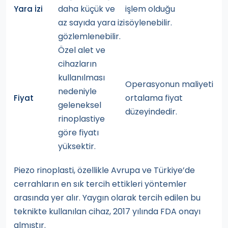
daha küçük ve
işlem olduğu
Yara İzi
az sayıda yara izi
söylenebilir.
gözlemlenebilir.
Özel alet ve
cihazların
kullanılması
Operasyonun maliyeti
nedeniyle
ortalama fiyat
Fiyat
geleneksel
düzeyindedir.
rinoplastiye
göre fiyatı
yüksektir.
Piezo rinoplasti, özellikle Avrupa ve Türkiye’de
cerrahların en sık tercih ettikleri yöntemler
arasında yer alır. Yaygın olarak tercih edilen bu
teknikte kullanılan cihaz, 2017 yılında FDA onayı
almıştır.