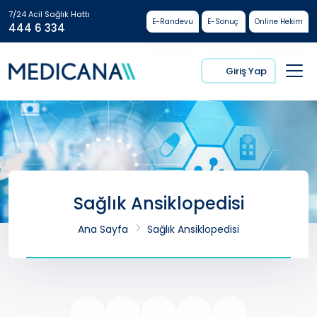
7/24 Acil Sağlık Hattı
E-Randevu
E-Sonuç
Online Hekim
444 6 334
Giriş Yap
Sağlık Ansiklopedisi
Ana Sayfa
Sağlık Ansiklopedisi