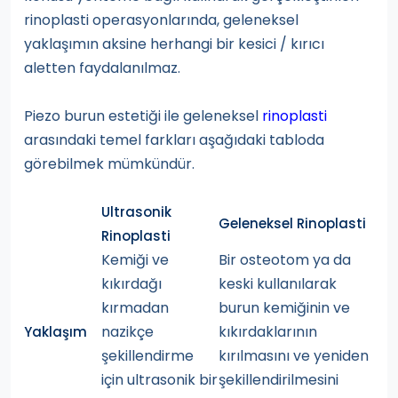
rinoplasti operasyonlarında, geleneksel
yaklaşımın aksine herhangi bir kesici / kırıcı
aletten faydalanılmaz.
Piezo burun estetiği ile geleneksel
rinoplasti
arasındaki temel farkları aşağıdaki tabloda
görebilmek mümkündür.
Ultrasonik
Geleneksel Rinoplasti
Rinoplasti
Kemiği ve
Bir osteotom ya da
kıkırdağı
keski kullanılarak
kırmadan
burun kemiğinin ve
nazikçe
kıkırdaklarının
Yaklaşım
şekillendirme
kırılmasını ve yeniden
için ultrasonik bir
şekillendirilmesini