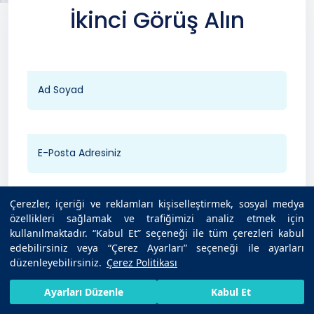
İkinci Görüş Alın
Çerezler, içeriği ve reklamları kişiselleştirmek, sosyal medya
özellikleri sağlamak ve trafiğimizi analiz etmek için
kullanılmaktadır. “Kabul Et” seçeneği ile tüm çerezleri kabul
edebilirsiniz veya “Çerez Ayarları” seçeneği ile ayarları
düzenleyebilirsiniz.
Çerez Politikası
Hastane Seçin
HIZLI RANDEVU AL
SIZI ARAYALIM
BIZE ULAŞIN
Ayarları Düzenle
Kabul Et