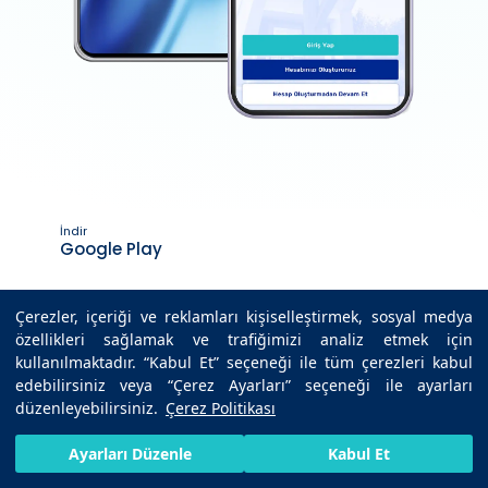
İndir
Google Play
İndir
App Store
Çerezler, içeriği ve reklamları kişiselleştirmek, sosyal medya
özellikleri sağlamak ve trafiğimizi analiz etmek için
kullanılmaktadır. “Kabul Et” seçeneği ile tüm çerezleri kabul
edebilirsiniz veya “Çerez Ayarları” seçeneği ile ayarları
düzenleyebilirsiniz.
Çerez Politikası
Son Güncelleme Tarihi : 28.08.2025 12:56
HIZLI RANDEVU AL
SIZI ARAYALIM
BIZE ULAŞIN
Ayarları Düzenle
Kabul Et