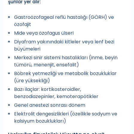
şunlar yer alır:
Gastroözofageal reflü hastalığı (GÖRH) ve
özofajit
Mide veya özofagus ülseri
Diyafram yakınındaki kitleler veya lenf bezi
büyümeleri
Merkezi sinir sistemi hastalıkları (inme, beyin
tümörü, menenjit, ensefalit)
Böbrek yetmezliği ve metabolik bozukluklar
(üre yüksekliği)
Bazı ilaçlar: kortikosteroidler,
benzodiazepinler, kemoterapötikler
Genel anestezi sonrası dönem
Elektrolit dengesizlikleri (özellikle sodyum ve
kalsiyum bozuklukları)