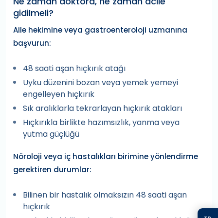
Ne zaman doktora, ne zaman acile
gidilmeli?
Aile hekimine veya gastroenteroloji uzmanına
başvurun:
48 saati aşan hıçkırık atağı
Uyku düzenini bozan veya yemek yemeyi
engelleyen hıçkırık
Sık aralıklarla tekrarlayan hıçkırık atakları
Hıçkırıkla birlikte hazımsızlık, yanma veya
yutma güçlüğü
Nöroloji veya iç hastalıkları birimine yönlendirme
gerektiren durumlar:
Bilinen bir hastalık olmaksızın 48 saati aşan
hıçkırık
TR