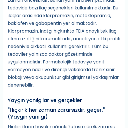
zaman önceliklidir. Bunun yanı sıra semptomatik
tedavide bazı ilaç seçenekleri kullanılmaktadır. Bu
ilaçlar arasında klorpromazin, metoklopramid,
baklofen ve gabapentin yer almaktadır.
Klorpromazin, inatçı hıçkırıkta FDA onaylı tek ilaç
olma özelliğini korumaktadır; ancak yan etki profili
nedeniyle dikkatli kullanımı gerektirir. Tüm bu
tedaviler yalnızca doktor gözetiminde
uygulanmalıdır. Farmakolojik tedaviye yanıt
vermeyen nadir ve dirençli vakalarda frenik sinir
blokajı veya akupunktur gibi girişimsel yaklaşımlar
denenebilir.
Yaygın yanılgılar ve gerçekler
"Hıçkırık her zaman zararsızdır, geçer."
(Yaygın yanılgı)
Hıçkırıkların büyük çoğunluğu kısa süreli, zararsız