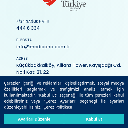
7/24 SAĞLIK HATTI
444 6 334
E-POSTA
info@medicana.com.tr
ADRES
Küçükbakkalköy, Allianz Tower, Kayışdağı Cd.
No:1 Kat: 21, 22
Çerezler, içeriği ve reklamları kişiselleştirmek, sosyal medya
özellikleri sağlamak ve trafiğimizi analiz etmek için
kullanılmaktadır. “Kabul Et” seçeneği ile tüm çerezleri kabul
edebilirsiniz veya “Çerez Ayarları” seçeneği ile ayarları
düzenleyebilirsiniz.
Çerez Politikası
Medicana
HIZLI RANDEVU AL
SIZI ARAYALIM
BIZE ULAŞIN
Ayarları Düzenle
Kabul Et