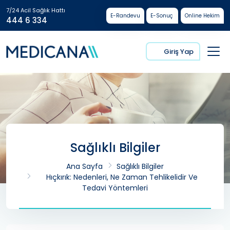
7/24 Acil Sağlık Hattı
E-Randevu
E-Sonuç
Online Hekim
444 6 334
Giriş Yap
Sağlıklı Bilgiler
Ana Sayfa
Sağlıklı Bilgiler
Hıçkırık: Nedenleri, Ne Zaman Tehlikelidir Ve
Tedavi Yöntemleri