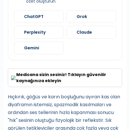
özet oluşturun.
ChatGPT
Grok
Perplexity
Claude
Gemini
Medicana sizin sesiniz! Tıklayın güvenilir
kaynağınıza ekleyin
Hıçkırık, göğüs ve karın boşluğunu ayıran kas olan
diyaframın istemsiz, spazmodik kasılmaları ve
ardından ses tellerinin hızla kapanması sonucu
"hık" sesinin oluştuğu fizyolojik bir reflekstir. Sık
görülen tetikleyiciler arasında çok fazla veya çok