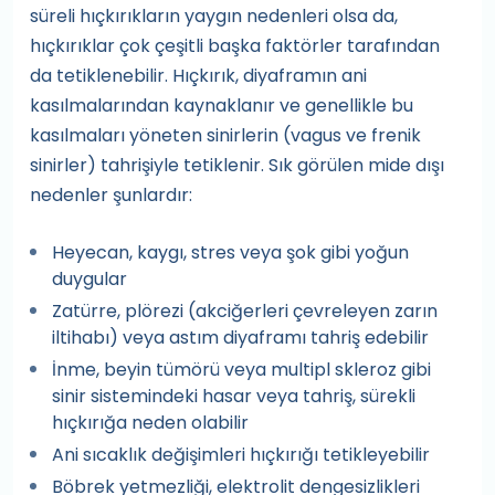
süreli hıçkırıkların yaygın nedenleri olsa da,
hıçkırıklar çok çeşitli başka faktörler tarafından
da tetiklenebilir. Hıçkırık, diyaframın ani
kasılmalarından kaynaklanır ve genellikle bu
kasılmaları yöneten sinirlerin (vagus ve frenik
sinirler) tahrişiyle tetiklenir. Sık görülen mide dışı
nedenler şunlardır:
Heyecan, kaygı, stres veya şok gibi yoğun
duygular
Zatürre, plörezi (akciğerleri çevreleyen zarın
iltihabı) veya astım diyaframı tahriş edebilir
İnme, beyin tümörü veya multipl skleroz gibi
sinir sistemindeki hasar veya tahriş, sürekli
hıçkırığa neden olabilir
Ani sıcaklık değişimleri hıçkırığı tetikleyebilir
Böbrek yetmezliği, elektrolit dengesizlikleri