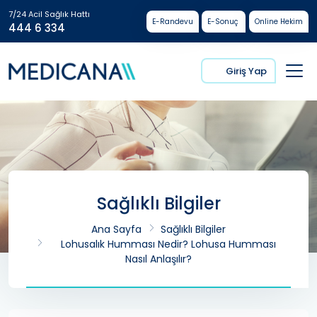
7/24 Acil Sağlık Hattı
E-Randevu
E-Sonuç
Online Hekim
444 6 334
Giriş Yap
Sağlıklı Bilgiler
Ana Sayfa
Sağlıklı Bilgiler
Lohusalık Humması Nedir? Lohusa Humması
Nasıl Anlaşılır?