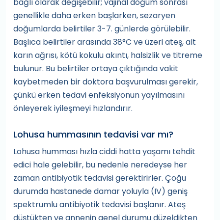
bağlı olarak değişebilir; vajinal doğum sonrası
genellikle daha erken başlarken, sezaryen
doğumlarda belirtiler 3-7. günlerde görülebilir.
Başlıca belirtiler arasında 38°C ve üzeri ateş, alt
karın ağrısı, kötü kokulu akıntı, halsizlik ve titreme
bulunur. Bu belirtiler ortaya çıktığında vakit
kaybetmeden bir doktora başvurulması gerekir,
çünkü erken tedavi enfeksiyonun yayılmasını
önleyerek iyileşmeyi hızlandırır.
Lohusa hummasının tedavisi var mı?
Lohusa humması hızla ciddi hatta yaşamı tehdit
edici hale gelebilir, bu nedenle neredeyse her
zaman antibiyotik tedavisi gerektirirler. Çoğu
durumda hastanede damar yoluyla (IV) geniş
spektrumlu antibiyotik tedavisi başlanır. Ateş
düştükten ve annenin genel durumu düzeldikten