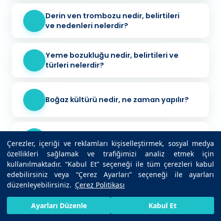
Derin ven trombozu nedir, belirtileri
ve nedenleri nelerdir?
Yeme bozukluğu nedir, belirtileri ve
türleri nelerdir?
Boğaz kültürü nedir, ne zaman yapılır?
Yalnızlığın sağlığa etkileri nelerdir?
Çerezler, içeriği ve reklamları kişiselleştirmek, sosyal medya
özellikleri sağlamak ve trafiğimizi analiz etmek için
kullanılmaktadır. “Kabul Et” seçeneği ile tüm çerezleri kabul
edebilirsiniz veya “Çerez Ayarları” seçeneği ile ayarları
AMH testi nedir, ne zaman yapılır?
düzenleyebilirsiniz.
Çerez Politikası
HIZLI RANDEVU AL
SIZI ARAYALIM
BIZE ULAŞIN
Ayarları Düzenle
Kabul Et