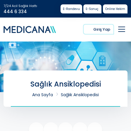
7/24 Acil Sağlık Hattı
E-Randevu
E-Sonuç
Online Hekim
444 6 334
Giriş Yap
Sağlık Ansiklopedisi
Ana Sayfa
Sağlık Ansiklopedisi