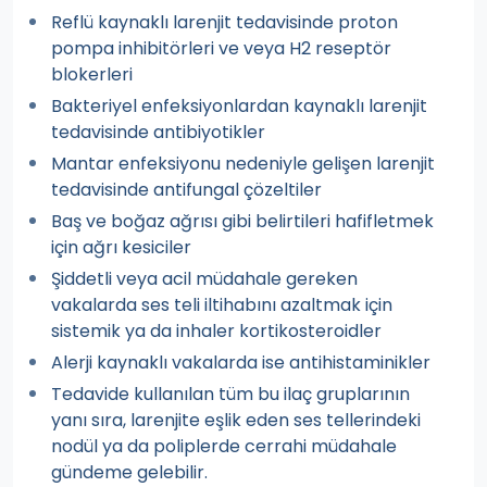
Reflü kaynaklı larenjit tedavisinde proton
pompa inhibitörleri ve veya H2 reseptör
blokerleri
Bakteriyel enfeksiyonlardan kaynaklı larenjit
tedavisinde antibiyotikler
Mantar enfeksiyonu nedeniyle gelişen larenjit
tedavisinde antifungal çözeltiler
Baş ve boğaz ağrısı gibi belirtileri hafifletmek
için ağrı kesiciler
Şiddetli veya acil müdahale gereken
vakalarda ses teli iltihabını azaltmak için
sistemik ya da inhaler kortikosteroidler
Alerji kaynaklı vakalarda ise antihistaminikler
Tedavide kullanılan tüm bu ilaç gruplarının
yanı sıra, larenjite eşlik eden ses tellerindeki
nodül ya da poliplerde cerrahi müdahale
gündeme gelebilir.