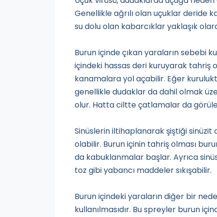
Uçuk virüsü, dudaklarda uçuğa neden ol
Genellikle ağrılı olan uçuklar deride ka
su dolu olan kabarcıklar yaklaşık olar
Burun içinde çıkan yaraların sebebi kur
içindeki hassas deri kuruyarak tahriş
kanamalara yol açabilir. Eğer kuruluk
genellikle dudaklar da dahil olmak üz
olur. Hatta ciltte çatlamalar da görüleb
Sinüslerin iltihaplanarak şiştiği sinüzi
olabilir. Burun içinin tahriş olması 
da kabuklanmalar başlar. Ayrıca sinüsl
toz gibi yabancı maddeler sıkışabilir.
Burun içindeki yaraların diğer bir nede
kullanılmasıdır. Bu spreyler burun içind