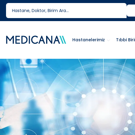
444 6 334
0850 460 6334
Hastanelerimiz
Tıbbi Bir