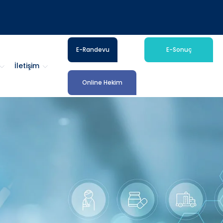
E-Randevu
E-Sonuç
İletişim
Online Hekim