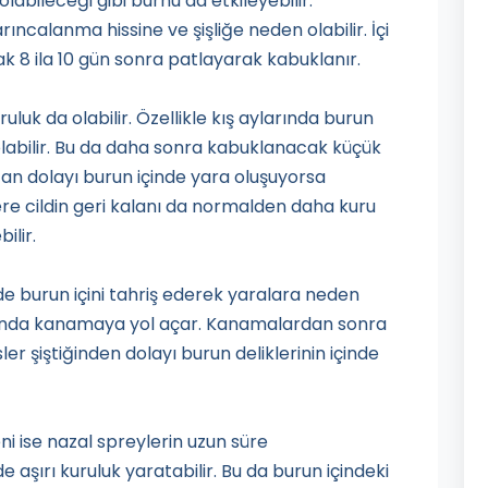
abileceği gibi burnu da etkileyebilir.
rıncalanma hissine ve şişliğe neden olabilir. İçi
ak 8 ila 10 gün sonra patlayarak kabuklanır.
uluk da olabilir. Özellikle kış aylarında burun
 olabilir. Bu da daha sonra kabuklanacak küçük
tan dolayı burun içinde yara oluşuyorsa
ere cildin geri kalanı da normalden daha kuru
ilir.
t de burun içini tahriş ederek yaralara neden
burunda kanamaya yol açar. Kanamalardan sonra
er şiştiğinden dolayı burun deliklerinin içinde
ni ise nazal spreylerin uzun süre
e aşırı kuruluk yaratabilir. Bu da burun içindeki