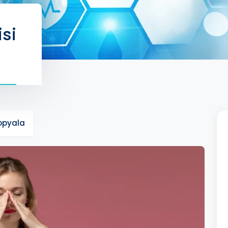
isi
Kopyala