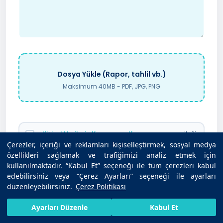
Dosya Yükle (Rapor, tahlil vb.)
Maksimum 40MB - PDF, JPG, PNG
Kişisel Verilerin Korunması Kanunu
uyarınca ilgili
Bilgilendirme
’yi okudum. Kişisel verilerimin
Çerezler, içeriği ve reklamları kişiselleştirmek, sosyal medya
belirtilen kapsamda işlenmesini ve sağlık hizmet
özellikleri sağlamak ve trafiğimizi analiz etmek için
sunumu amacıyla tarafımla iletişime geçilmesini
kullanılmaktadır. “Kabul Et” seçeneği ile tüm çerezleri kabul
kabul ediyorum.
edebilirsiniz veya “Çerez Ayarları” seçeneği ile ayarları
düzenleyebilirsiniz.
Çerez Politikası
HIZLI RANDEVU AL
SIZI ARAYALIM
BIZE ULAŞIN
Ayarları Düzenle
Kabul Et