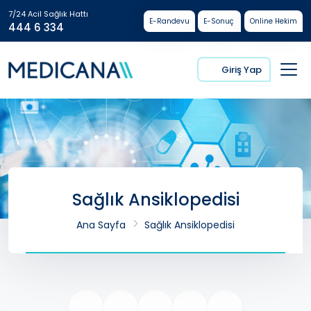
7/24 Acil Sağlık Hattı
E-Randevu
E-Sonuç
Online Hekim
444 6 334
Giriş Yap
Sağlık Ansiklopedisi
Ana Sayfa
Sağlık Ansiklopedisi