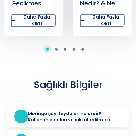
Nedir? & Ne
Bölgede
işe yarar? &
Sivilce
Daha Fazla
Daha Fazla
Doğal Folik
Oku
Oku
Asit
Kaynakları
Sağlıklı Bilgiler
Moringa çayı faydaları nelerdir?
Kullanım alanları ve dikkat edilmesi
gerekenler