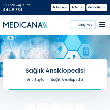
7/24 Acil Sağlık Hattı
E-Randevu
E-Sonuç
Online Hekim
444 6 334
Giriş Yap
Sağlık Ansiklopedisi
Ana Sayfa
Sağlık Ansiklopedisi