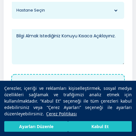
Hastane Seçin
Dosya Yükle (Rapor, tahlil vb.)
Çerezler, içeriği ve reklamları kişiselleştirmek, sosyal medya
Maksimum 40MB - PDF, JPG, PNG
özellikleri sağlamak ve trafiğimizi analiz etmek için
kullanılmaktadır. “Kabul Et” seçeneği ile tüm çerezleri kabul
edebilirsiniz veya “Çerez Ayarları” seçeneği ile ayarları
düzenleyebilirsiniz.
Çerez Politikası
Kişisel Verilerin Korunması Kanunu
uyarınca ilgili
HIZLI RANDEVU AL
SIZI ARAYALIM
BIZE ULAŞIN
Ayarları Düzenle
Kabul Et
Bilgilendirme
’yi okudum. Kişisel verilerimin
belirtilen kapsamda işlenmesini ve sağlık hizmet