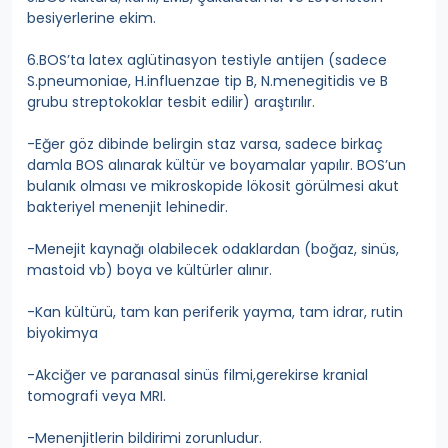
besiyerlerine ekim.
6.BOS’ta latex aglütinasyon testiyle antijen (sadece
S.pneumoniae, H.influenzae tip B, N.menegitidis ve B
grubu streptokoklar tesbit edilir) araştırılır.
-Eğer göz dibinde belirgin staz varsa, sadece birkaç
damla BOS alınarak kültür ve boyamalar yapılır. BOS’un
bulanık olması ve mikroskopide lökosit görülmesi akut
bakteriyel menenjit lehinedir.
-Menejit kaynağı olabilecek odaklardan (boğaz, sinüs,
mastoid vb) boya ve kültürler alınır.
-Kan kültürü, tam kan periferik yayma, tam idrar, rutin
biyokimya
-Akciğer ve paranasal sinüs filmi,gerekirse kranial
tomografi veya MRI.
-Menenjitlerin bildirimi zorunludur.