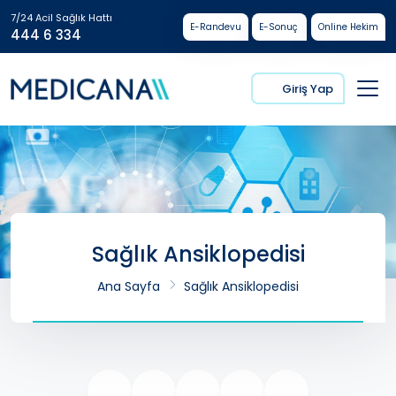
7/24 Acil Sağlık Hattı
E-Randevu
E-Sonuç
Online Hekim
444 6 334
Giriş Yap
Sağlık Ansiklopedisi
Ana Sayfa
Sağlık Ansiklopedisi