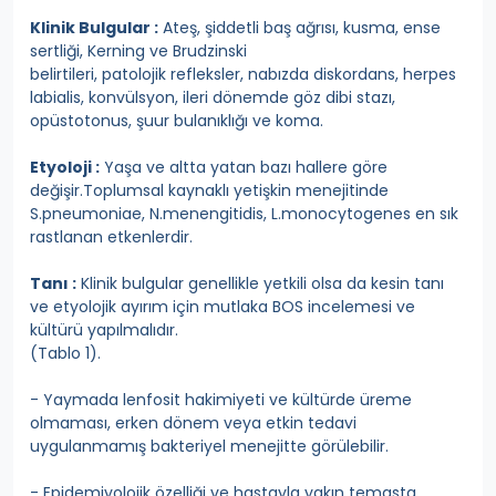
Klinik Bulgular :
Ateş, şiddetli baş ağrısı, kusma, ense
sertliği, Kerning ve Brudzinski
belirtileri, patolojik refleksler, nabızda diskordans, herpes
labialis, konvülsyon, ileri dönemde göz dibi stazı,
opüstotonus, şuur bulanıklığı ve koma.
Etyoloji :
Yaşa ve altta yatan bazı hallere göre
değişir.Toplumsal kaynaklı yetişkin menejitinde
S.pneumoniae, N.menengitidis, L.monocytogenes en sık
rastlanan etkenlerdir.
Tanı :
Klinik bulgular genellikle yetkili olsa da kesin tanı
ve etyolojik ayırım için mutlaka BOS incelemesi ve
kültürü yapılmalıdır.
(Tablo 1).
- Yaymada lenfosit hakimiyeti ve kültürde üreme
olmaması, erken dönem veya etkin tedavi
uygulanmamış bakteriyel menejitte görülebilir.
- Epidemiyolojik özelliği ve hastayla yakın temasta