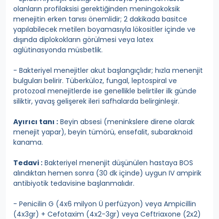
olanların profilaksisi gerektiğinden meningokoksik
menejitin erken tanısı önemlidir; 2 dakikada basitce
yapılabilecek metilen boyamasıyla lökositler içinde ve
dışında diplokokların görülmesi veya latex
aglütinasyonda müsbetlik.
- Bakteriyel menejitler akut başlangıçlıdır; hızla menenjit
bulguları belirir. Tüberküloz, fungal, leptospiral ve
protozoal menejitlerde ise genellikle belirtiler ilk günde
siliktir, yavaş gelişerek ileri safhalarda belirginleşir.
Ayırıcı tanı :
Beyin absesi (meninkslere direne olarak
menejit yapar), beyin tümörü, ensefalit, subaraknoid
kanama.
Tedavi :
Bakteriyel menenjit düşünülen hastaya BOS
alındıktan hemen sonra (30 dk içinde) uygun IV ampirik
antibiyotik tedavisine başlanmalıdır.
- Penicilin G (4x6 milyon Ü perfüzyon) veya Ampicillin
(4x3gr) + Cefotaxim (4x2-3gr) veya Ceftriaxone (2x2)