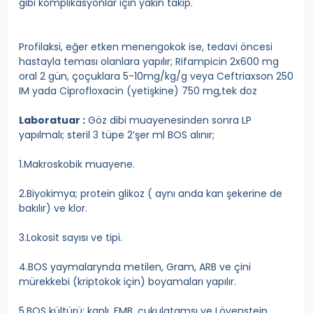
gibi komplikasyonlar için yakın takip.
Profilaksi, eğer etken menengokok ise, tedavi öncesi
hastayla teması olanlara yapılır; Rifampicin 2x600 mg
oral 2 gün, çoçuklara 5-10mg/kg/g veya Ceftriaxson 250
IM yada Ciprofloxacin (yetişkine) 750 mg,tek doz
Laboratuar :
Göz dibi muayenesinden sonra LP
yapılmalı; steril 3 tüpe 2’şer ml BOS alınır;
1.Makroskobik muayene.
2.Biyokimya; protein glikoz ( aynı anda kan şekerine de
bakılır) ve klor.
3.Lokosit sayısı ve tipi.
4.BOS yaymalarynda metilen, Gram, ARB ve çini
mürekkebi (kriptokok için) boyamaları yapılır.
5.BOS kültürü; kanlı, EMB, çukulatamsı ve Lövenstein