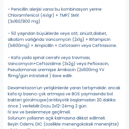
- Penicillin alerjisi varsa bu kombinasyon yerine
Chloramfenicol (4x1gr) + TMP/ SMX
(3x160/800 mg)
- 50 yaşından büyüklerde veya otit, sinüzit,diabet,
alkolizm varlığında Vancomycin (2x1g) + Rifampicin
(1x600mg) + Ampicillin + Cefotaxim veya Ceftriaxone.
- Kafa yada spinal cerrahi veya travması;
Vancomycin+Ceftazidime (3x2g) veya Pefloxacin,
Pseudomonas üremişse Amikacin (2x600mg YV
15mg/gün intratekal ) ilave edilir.
Dexametazon’un yetişkinlerde yararı tartışmalıdır; ancak
kafa içi basıncı çok artmışsa ve BOS yaymasında bol
bakteri görülmüşse(antibiyotik başlamadan 20 dakika
önce ) verilebilir.Dozu 2x12-24mg 2 gün.
IV sıvı ve beslenmeye geçilmeli.
Solunum yollarının açık kalmasına dikkat edilmeli.
Beyin Ödemi, DIC (özellikle menengokoksik menenjitte)