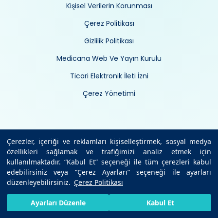
Kişisel Verilerin Korunması
Çerez Politikası
Gizlilik Politikası
Medicana Web Ve Yayın Kurulu
Ticari Elektronik İleti İzni
Çerez Yönetimi
Çerezler, içeriği ve reklamları kişiselleştirmek, sosyal medya
özellikleri sağlamak ve trafiğimizi analiz etmek için
kullanılmaktadır. “Kabul Et” seçeneği ile tüm çerezleri kabul
edebilirsiniz veya “Çerez Ayarları” seçeneği ile ayarları
düzenleyebilirsiniz.
Çerez Politikası
HIZLI RANDEVU AL
SIZI ARAYALIM
BIZE ULAŞIN
Ayarları Düzenle
Kabul Et