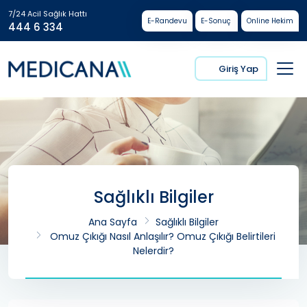
7/24 Acil Sağlık Hattı
E-Randevu
E-Sonuç
Online Hekim
444 6 334
Giriş Yap
Sağlıklı Bilgiler
Ana Sayfa
Sağlıklı Bilgiler
Omuz Çıkığı Nasıl Anlaşılır? Omuz Çıkığı Belirtileri
Nelerdir?