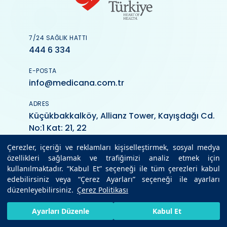
7/24 SAĞLIK HATTI
444 6 334
E-POSTA
info@medicana.com.tr
ADRES
Küçükbakkalköy, Allianz Tower, Kayışdağı Cd.
No:1 Kat: 21, 22
Çerezler, içeriği ve reklamları kişiselleştirmek, sosyal medya
özellikleri sağlamak ve trafiğimizi analiz etmek için
kullanılmaktadır. “Kabul Et” seçeneği ile tüm çerezleri kabul
edebilirsiniz veya “Çerez Ayarları” seçeneği ile ayarları
düzenleyebilirsiniz.
Çerez Politikası
Medicana
HIZLI RANDEVU AL
SIZI ARAYALIM
BIZE ULAŞIN
Ayarları Düzenle
Kabul Et