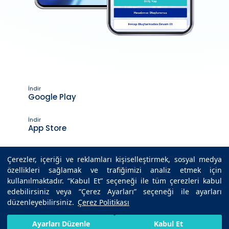
İndir
Google Play
İndir
App Store
Çerezler, içeriği ve reklamları kişiselleştirmek, sosyal medya
özellikleri sağlamak ve trafiğimizi analiz etmek için
Son Güncelleme Tarihi : 28.11.2025 07:28
kullanılmaktadır. “Kabul Et” seçeneği ile tüm çerezleri kabul
edebilirsiniz veya “Çerez Ayarları” seçeneği ile ayarları
düzenleyebilirsiniz.
Çerez Politikası
© 2025 Medicana Sağlık Grubu. Tüm hakları saklıdır.
HIZLI RANDEVU AL
SIZI ARAYALIM
BIZE ULAŞIN
Ayarları Düzenle
Kabul Et