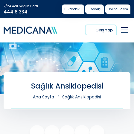
7/24 Acil Sağlık Hattı
E-Randevu
E-Sonuç
Online Hekim
444 6 334
Giriş Yap
Sağlık Ansiklopedisi
Ana Sayfa
Sağlık Ansiklopedisi