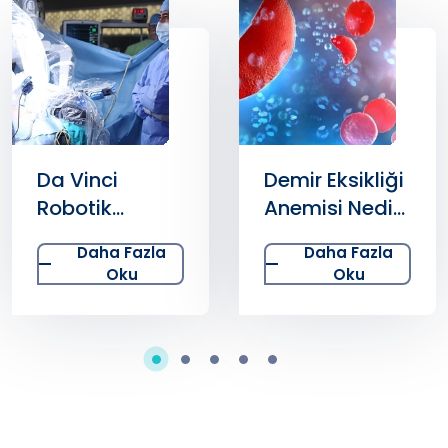
Da Vinci
Demir Eksikliği
Robotik
Anemisi Nedir?
Cerrahi
Teşhis ve
Daha Fazla
Daha Fazla
Sistemi Nedir
Tedavi Süreci
Oku
Oku
ve
Ameliyatlarda
Nasıl
Kullanılır?