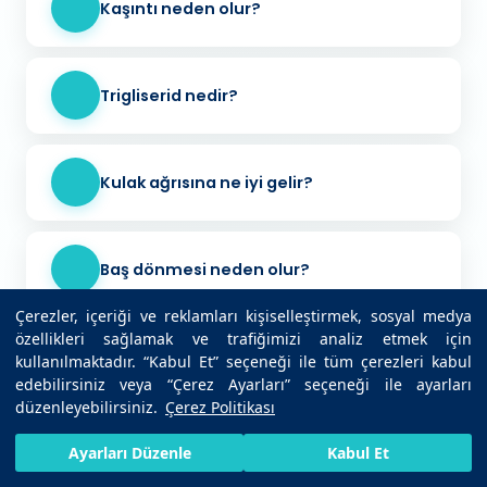
Kaşıntı neden olur?
Trigliserid nedir?
Kulak ağrısına ne iyi gelir?
Baş dönmesi neden olur?
Çerezler, içeriği ve reklamları kişiselleştirmek, sosyal medya
özellikleri sağlamak ve trafiğimizi analiz etmek için
İnfluenza nedir?
kullanılmaktadır. “Kabul Et” seçeneği ile tüm çerezleri kabul
edebilirsiniz veya “Çerez Ayarları” seçeneği ile ayarları
düzenleyebilirsiniz.
Çerez Politikası
Şeker hastalığının ilk belirtisi nedir?
HIZLI RANDEVU AL
SIZI ARAYALIM
BIZE ULAŞIN
Ayarları Düzenle
Kabul Et