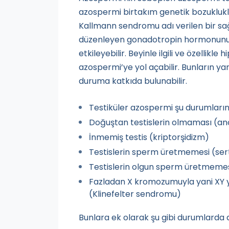
azospermi birtakım genetik bozuklukla
Kallmann sendromu adı verilen bir sağ
düzenleyen gonadotropin hormonunu ü
etkileyebilir. Beyinle ilgili ve özellik
azospermi’ye yol açabilir. Bunların yan
duruma katkıda bulunabilir.
Testiküler azospermi şu durumların
Doğuştan testislerin olmaması (an
İnmemiş testis (kriptorşidizm)
Testislerin sperm üretmemesi (ser
Testislerin olgun sperm üretmeme
Fazladan X kromozumuyla yani XY
(Klinefelter sendromu)
Bunlara ek olarak şu gibi durumlarda d