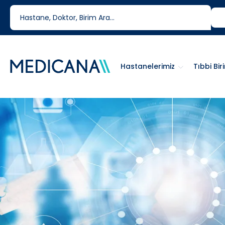
444 6 334
0850 460 6334
Hastanelerimiz
Tıbbi Bir