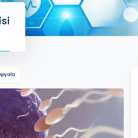
isi
Kopyala