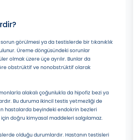
rdir?
run görülmesi ya da testislerde bir tıkanıklık
 bulunur. Üreme döngüsündeki sorunlar
üler olmak üzere üçe ayrılır. Bunlar da
re obstrüktif ve nonobstrüktif olarak
onlarla alakalı çoğunlukla da hipofiz bezi ya
ardır. Bu duruma ikincil testis yetmezliği de
an hastalarda beyindeki endokrin bezleri
i için doğru kimyasal maddeleri salgılamaz.
slerde olduğu durumlardır. Hastanın testisleri