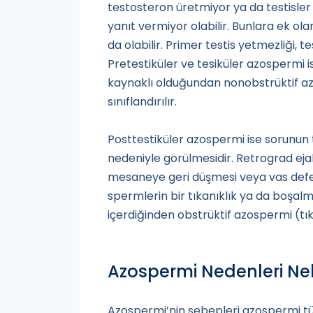
testosteron üretmiyor ya da testisler
yanıt vermiyor olabilir. Bunlara ek ol
da olabilir. Primer testis yetmezliği, t
Pretestiküler ve tesiküler azospermi 
kaynaklı olduğundan nonobstrüktif az
sınıflandırılır.
Posttestiküler azospermi ise sorunun 
nedeniyle görülmesidir. Retrograd ej
mesaneye geri düşmesi veya vas defere
spermlerin bir tıkanıklık ya da boşa
içerdiğinden obstrüktif azospermi (tıka
Azospermi Nedenleri Nel
Azospermi’nin sebepleri azospermi tür