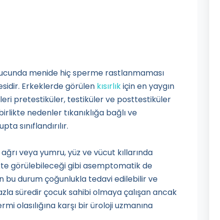
onucunda menide hiç sperme rastlanmaması
sidir. Erkeklerde görülen
kısırlık
için en yaygın
ri pretestiküler, testiküler ve posttestiküler
birlikte nedenler tıkanıklığa bağlı ve
pta sınıflandırılır.
e ağrı veya yumru, yüz ve vücut kıllarında
ikte görülebileceği gibi asemptomatik de
len bu durum çoğunlukla tedavi edilebilir ve
 fazla süredir çocuk sahibi olmaya çalışan ancak
rmi olasılığına karşı bir üroloji uzmanına