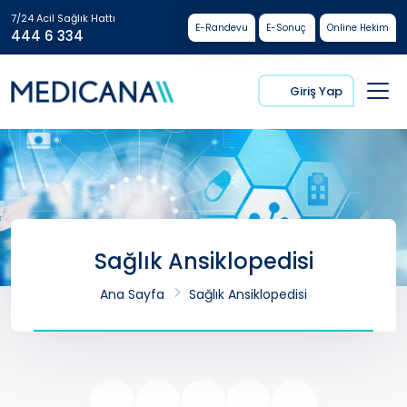
7/24 Acil Sağlık Hattı
E-Randevu
E-Sonuç
Online Hekim
444 6 334
Giriş Yap
Sağlık Ansiklopedisi
Ana Sayfa
Sağlık Ansiklopedisi