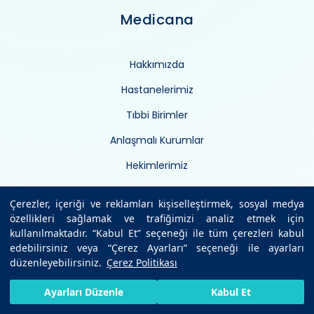
Medicana
Hakkımızda
Hastanelerimiz
Tıbbi Birimler
Anlaşmalı Kurumlar
Hekimlerimiz
Sağlık Ansiklopedisi
Çerezler, içeriği ve reklamları kişiselleştirmek, sosyal medya
Sağlıklı Bilgiler
özellikleri sağlamak ve trafiğimizi analiz etmek için
kullanılmaktadır. “Kabul Et” seçeneği ile tüm çerezleri kabul
Medikal Teknolojiler
edebilirsiniz veya “Çerez Ayarları” seçeneği ile ayarları
düzenleyebilirsiniz.
Çerez Politikası
Uzman Görüşü
HIZLI RANDEVU AL
SIZI ARAYALIM
BIZE ULAŞIN
Kurumsal Haberler
Ayarları Düzenle
Kabul Et