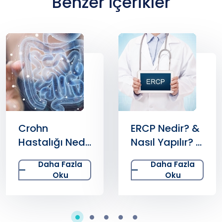
Benzer İçerikler
Crohn
ERCP Nedir? &
Hastalığı Nedir
Nasıl Yapılır? &
ve Belirtileri
Öncesi ve
Daha Fazla
Daha Fazla
Nelerdir? Nasıl
Sonrası
Oku
Oku
Tedavi Edilir?
Hakkında
Bilinmesi
Gerekenler