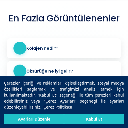
En Fazla Görüntülenenler
Kolajen nedir?
Öksürüğe ne iyi gelir?
Çerezler, içeriği ve reklamları kişiselleştirmek, sosyal medya
özellikleri sağlamak ve trafiğimizi analiz etmek için
Kaşıntı neden olur?
kullanılmaktadır. “Kabul Et” seçeneği ile tüm çerezleri kabul
edebilirsiniz veya “Çerez Ayarları” seçeneği ile ayarları
düzenleyebilirsiniz.
Çerez Politikası
Trigliserid nedir?
HIZLI RANDEVU AL
SIZI ARAYALIM
BIZE ULAŞIN
Ayarları Düzenle
Kabul Et