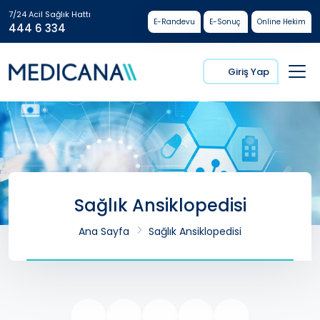
7/24 Acil Sağlık Hattı
E-Randevu
E-Sonuç
Online Hekim
444 6 334
Giriş Yap
Sağlık Ansiklopedisi
Ana Sayfa
Sağlık Ansiklopedisi