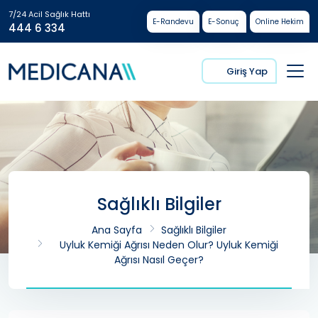
7/24 Acil Sağlık Hattı
E-Randevu
E-Sonuç
Online Hekim
444 6 334
Giriş Yap
Sağlıklı Bilgiler
Ana Sayfa
Sağlıklı Bilgiler
Uyluk Kemiği Ağrısı Neden Olur? Uyluk Kemiği
Ağrısı Nasıl Geçer?