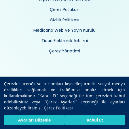
Çerez Politikası
Gizlilik Politikası
Medicana Web Ve Yayın Kurulu
Ticari Elektronik İleti İzni
Çerez Yönetimi
Çerezler, içeriği ve reklamları kişiselleştirmek, sosyal medya
özellikleri sağlamak ve trafiğimizi analiz etmek için
kullanılmaktadır. “Kabul Et” seçeneği ile tüm çerezleri kabul
edebilirsiniz veya “Çerez Ayarları” seçeneği ile ayarları
düzenleyebilirsiniz.
Çerez Politikası
HIZLI RANDEVU AL
SIZI ARAYALIM
BIZE ULAŞIN
Ayarları Düzenle
Kabul Et