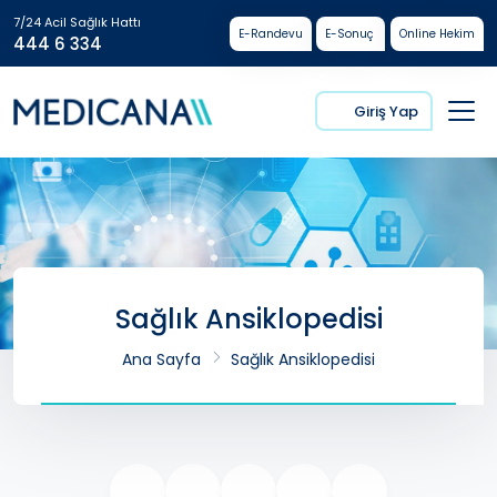
7/24 Acil Sağlık Hattı
E-Randevu
E-Sonuç
Online Hekim
444 6 334
Giriş Yap
Sağlık Ansiklopedisi
Ana Sayfa
Sağlık Ansiklopedisi