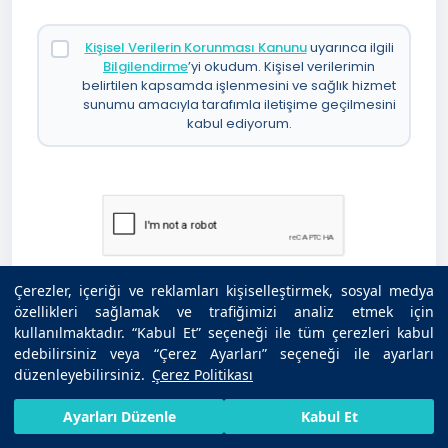
Kişisel Verilerin Korunması Kanunu
uyarınca ilgili
Bilgilendirme
’yi okudum. Kişisel verilerimin
belirtilen kapsamda işlenmesini ve sağlık hizmet
sunumu amacıyla tarafımla iletişime geçilmesini
kabul ediyorum.
Çerezler, içeriği ve reklamları kişiselleştirmek, sosyal medya
özellikleri sağlamak ve trafiğimizi analiz etmek için
Uzman Görüşü İste
kullanılmaktadır. “Kabul Et” seçeneği ile tüm çerezleri kabul
edebilirsiniz veya “Çerez Ayarları” seçeneği ile ayarları
düzenleyebilirsiniz.
Çerez Politikası
HIZLI RANDEVU AL
SIZI ARAYALIM
BIZE ULAŞIN
Ayarları Düzenle
Kabul Et