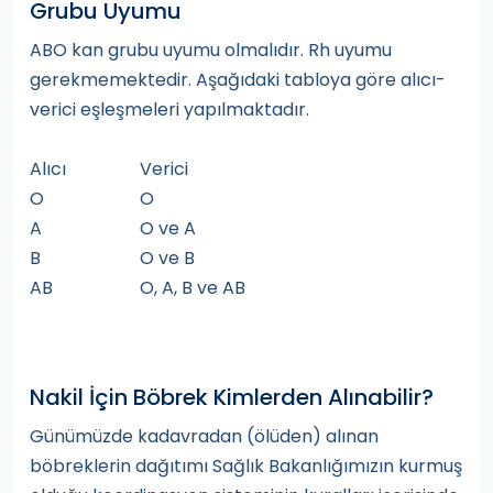
Grubu Uyumu
ABO kan grubu uyumu olmalıdır. Rh uyumu
gerekmemektedir. Aşağıdaki tabloya göre alıcı-
verici eşleşmeleri yapılmaktadır.
Alıcı
Verici
O
O
A
O ve A
B
O ve B
AB
O, A, B ve AB
Nakil İçin Böbrek Kimlerden Alınabilir?
Günümüzde kadavradan (ölüden) alınan
böbreklerin dağıtımı Sağlık Bakanlığımızın kurmuş