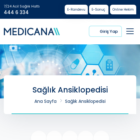
7/24 Acil Sağlık Hattı
E-Randevu
E-Sonuç
Online Hekim
444 6 334
Giriş Yap
Sağlık Ansiklopedisi
Ana Sayfa
Sağlık Ansiklopedisi