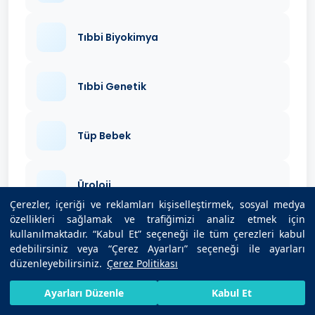
Tıbbi Biyokimya
Tıbbi Genetik
Tüp Bebek
Üroloji
Çerezler, içeriği ve reklamları kişiselleştirmek, sosyal medya
özellikleri sağlamak ve trafiğimizi analiz etmek için
kullanılmaktadır. “Kabul Et” seçeneği ile tüm çerezleri kabul
edebilirsiniz veya “Çerez Ayarları” seçeneği ile ayarları
düzenleyebilirsiniz.
Çerez Politikası
Benzer İçerikler
HIZLI RANDEVU AL
SIZI ARAYALIM
BIZE ULAŞIN
Ayarları Düzenle
Kabul Et