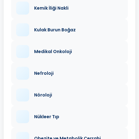
Kemik İliği Nakli
Kulak Burun Boğaz
Medikal Onkoloji
Nefroloji
Nöroloji
Nükleer Tıp
Obezite ve Metabolik Cerrahi