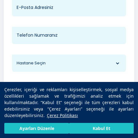
Hastane Seçin
Çerezler, içeriği ve reklamları kişiselleştirmek, sosyal medya
özellikleri sağlamak ve trafiğimizi analiz etmek için
kullanılmaktadır. “Kabul Et” seçeneği ile tüm çerezleri kabul
edebilirsiniz veya “Çerez Ayarları” seçeneği ile ayarları
düzenleyebilirsiniz.
Çerez Politikası
HIZLI RANDEVU AL
SIZI ARAYALIM
BIZE ULAŞIN
Ayarları Düzenle
Kabul Et