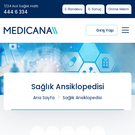
7/24 Acil Sağlık Hattı
E-Randevu
E-Sonuç
Online Hekim
444 6 334
Giriş Yap
Sağlık Ansiklopedisi
Ana Sayfa
Sağlık Ansiklopedisi