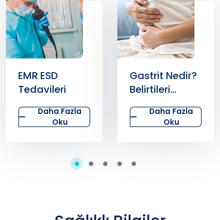
EMR ESD
Gastrit Nedir?
Tedavileri
Belirtileri
Nelerdir? Tanı
Daha Fazla
Daha Fazla
ve Tedavisi
Oku
Oku
Nasıldır?