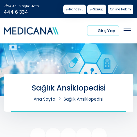
7/24 Acil Sağlık Hattı
E-Randevu
E-Sonuç
Online Hekim
444 6 334
Giriş Yap
Sağlık Ansiklopedisi
Ana Sayfa
Sağlık Ansiklopedisi