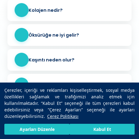
Kolajen nedir?
Öksürüğe ne iyi gelir?
Kaşıntı neden olur?
Trigliserid nedir?
Çerezler, içeriği ve reklamları kişiselleştirmek, sosyal medya
özellikleri sağlamak ve trafiğimizi analiz etmek için
kullanılmaktadır. “Kabul Et” seçeneği ile tüm çerezleri kabul
Kulak ağrısına ne iyi gelir?
edebilirsiniz veya “Çerez Ayarları” seçeneği ile ayarları
düzenleyebilirsiniz.
Çerez Politikası
HIZLI RANDEVU AL
SIZI ARAYALIM
BIZE ULAŞIN
Ayarları Düzenle
Kabul Et
Baş dönmesi neden olur?