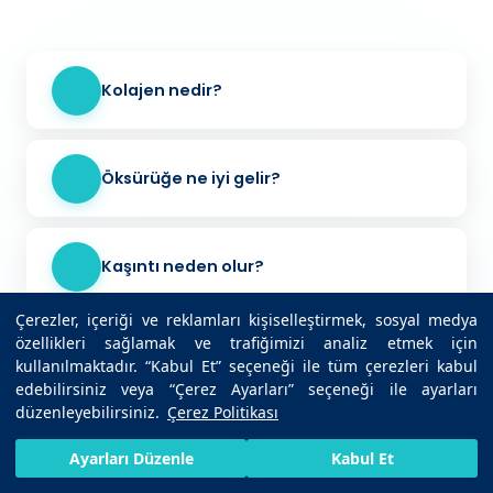
Kolajen nedir?
Öksürüğe ne iyi gelir?
Kaşıntı neden olur?
Çerezler, içeriği ve reklamları kişiselleştirmek, sosyal medya
özellikleri sağlamak ve trafiğimizi analiz etmek için
Trigliserid nedir?
kullanılmaktadır. “Kabul Et” seçeneği ile tüm çerezleri kabul
edebilirsiniz veya “Çerez Ayarları” seçeneği ile ayarları
düzenleyebilirsiniz.
Çerez Politikası
Kulak ağrısına ne iyi gelir?
HIZLI RANDEVU AL
SIZI ARAYALIM
BIZE ULAŞIN
Ayarları Düzenle
Kabul Et