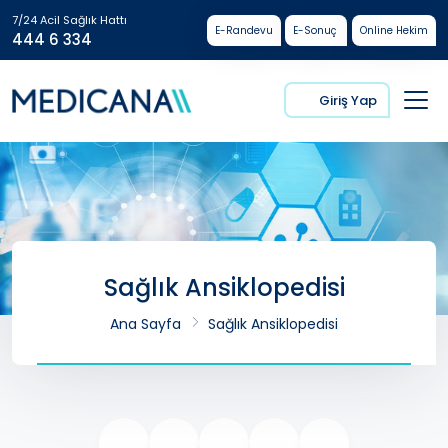
7/24 Acil Sağlık Hattı
E-Randevu
E-Sonuç
Online Hekim
444 6 334
Giriş Yap
Sağlık Ansiklopedisi
Ana Sayfa
Sağlık Ansiklopedisi