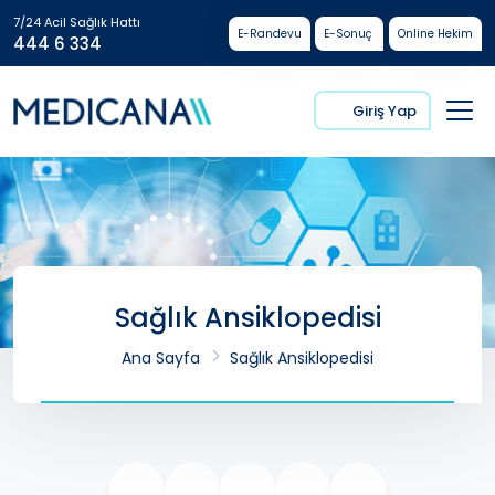
7/24 Acil Sağlık Hattı
E-Randevu
E-Sonuç
Online Hekim
444 6 334
Giriş Yap
Sağlık Ansiklopedisi
Ana Sayfa
Sağlık Ansiklopedisi