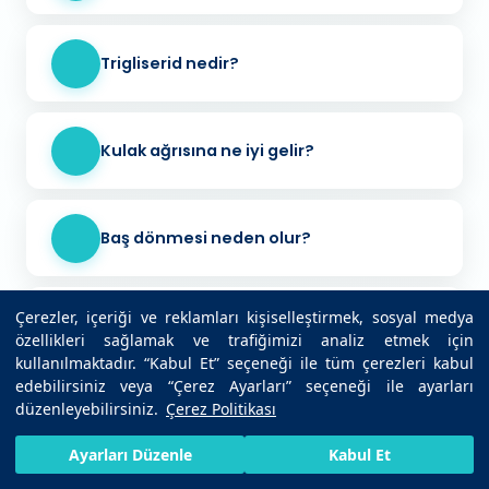
Trigliserid nedir?
Kulak ağrısına ne iyi gelir?
Baş dönmesi neden olur?
Çerezler, içeriği ve reklamları kişiselleştirmek, sosyal medya
İnfluenza nedir?
özellikleri sağlamak ve trafiğimizi analiz etmek için
kullanılmaktadır. “Kabul Et” seçeneği ile tüm çerezleri kabul
edebilirsiniz veya “Çerez Ayarları” seçeneği ile ayarları
düzenleyebilirsiniz.
Çerez Politikası
Şeker hastalığının ilk belirtisi nedir?
HIZLI RANDEVU AL
SIZI ARAYALIM
BIZE ULAŞIN
Ayarları Düzenle
Kabul Et