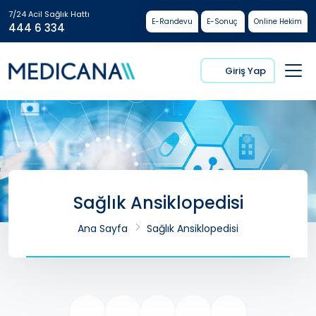
7/24 Acil Sağlık Hattı
E-Randevu
E-Sonuç
Online Hekim
444 6 334
Giriş Yap
Sağlık Ansiklopedisi
Ana Sayfa
Sağlık Ansiklopedisi