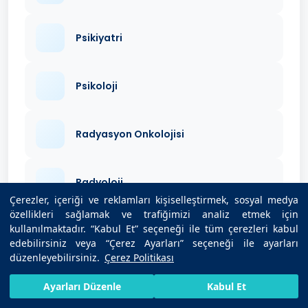
Psikiyatri
Psikoloji
Radyasyon Onkolojisi
Radyoloji
Çerezler, içeriği ve reklamları kişiselleştirmek, sosyal medya
özellikleri sağlamak ve trafiğimizi analiz etmek için
kullanılmaktadır. “Kabul Et” seçeneği ile tüm çerezleri kabul
Romatoloji
edebilirsiniz veya “Çerez Ayarları” seçeneği ile ayarları
düzenleyebilirsiniz.
Çerez Politikası
Tıbbi Biyokimya
HIZLI RANDEVU AL
SIZI ARAYALIM
BIZE ULAŞIN
Ayarları Düzenle
Kabul Et