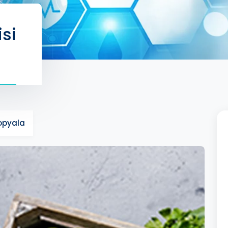
isi
Kopyala