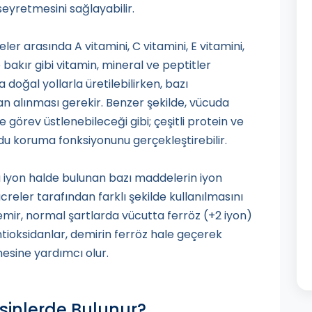
eyretmesini sağlayabilir.
er arasında A vitamini, C vitamini, E vitamini,
e bakır gibi vitamin, mineral ve peptitler
 doğal yollarla üretilebilirken, bazı
n alınması gerekir. Benzer şekilde, vücuda
e görev üstlenebileceği gibi; çeşitli protein ve
du koruma fonksiyonunu gerçekleştirebilir.
 iyon halde bulunan bazı maddelerin iyon
reler tarafından farklı şekilde kullanılmasını
emir, normal şartlarda vücutta ferröz (+2 iyon)
ntioksidanlar, demirin ferröz hale geçerek
esine yardımcı olur.
sinlerde Bulunur?