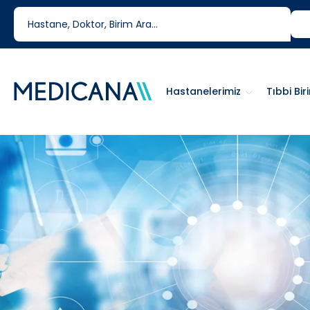
444 6 334
0850 460 6334
Hastanelerimiz
Tıbbi Bir