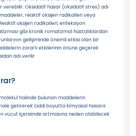
verebilir. Oksidatif hasar (oksidatif stres) adı
addeler, reaktif oksijen radikalleri veya
eaktif oksijen radikalleri; enfeksiyon
tizması gibi kronik romatizmal hastalıklardan
runlarının gelişiminde önemli etkisi olan bir
ddelerin zararlı etkilerinin önüne geçerek
dan adı verilir.
arar?
de molekül halinde bulunan maddelerin
hale getirerek ciddi boyutta kimyasal hasara
in vücut içerisinde artmasına neden olabilecek