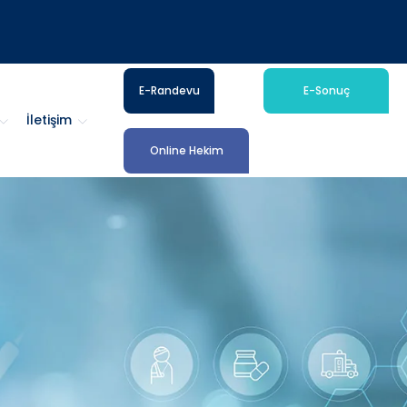
E-Randevu
E-Sonuç
İletişim
Online Hekim