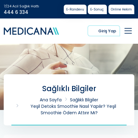
7/24 Acil Sağlık Hattı
E-Randevu
E-Sonuç
Online Hekim
444 6 334
Giriş Yap
Sağlıklı Bilgiler
Ana Sayfa
Sağlıklı Bilgiler
Yeşil Detoks Smoothie Nasıl Yapılır? Yeşil
Smoothie Ödem Attırır Mı?