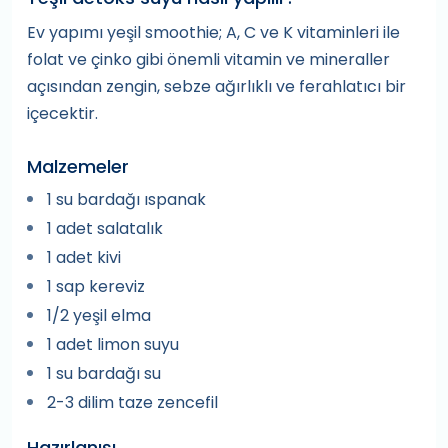
Ev yapımı yeşil smoothie; A, C ve K vitaminleri ile
folat ve çinko gibi önemli vitamin ve mineraller
açısından zengin, sebze ağırlıklı ve ferahlatıcı bir
içecektir.
Malzemeler
1 su bardağı ıspanak
1 adet salatalık
1 adet kivi
1 sap kereviz
1/2 yeşil elma
1 adet limon suyu
1 su bardağı su
2-3 dilim taze zencefil
Hazırlanışı