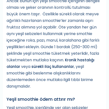
Ancak bunun için yeşil smoothie içeriğinin dengeli
olması ve şeker oranının kontrollü tutulması
büyük önem taşır. Özellikle sürekli olarak meyve
ağırlıklı hazırlanan smoothie’ler zamanla aşırı
fruktoz alımına yol açabilir. Öte yandan her gün
aynı yeşil sebzeleri kullanmak yerine smothie
içeceğine roka, pazı, marul, karalahana gibi farklı
yeşillikleri ekleyin. Günde 1 bardak (250–300 ml)
şeklinde yeşil smoothie tüketmek yeterlidir, fazla
tüketmekten mutlaka kaçının.
Kronik hastalığı
veya
, yeşil
olanlar
sürekli ilaç kullananlar
smoothie gibi beslenme alışkanlıklarını
düzenlemeden önce mutlaka ilgili tıbbi birime
danışmalıdır.
Yeşil smoothie ödem attırır mı?
Yeşil smoothie, içeriğinde yer alan sebzeler