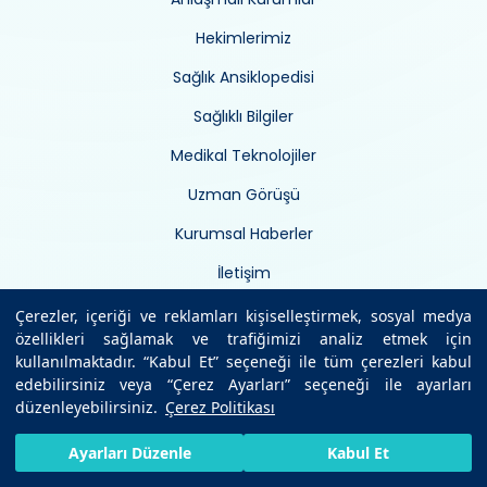
Hekimlerimiz
Sağlık Ansiklopedisi
Sağlıklı Bilgiler
Medikal Teknolojiler
Uzman Görüşü
Kurumsal Haberler
İletişim
Çerezler, içeriği ve reklamları kişiselleştirmek, sosyal medya
özellikleri sağlamak ve trafiğimizi analiz etmek için
Kurumsal
kullanılmaktadır. “Kabul Et” seçeneği ile tüm çerezleri kabul
edebilirsiniz veya “Çerez Ayarları” seçeneği ile ayarları
düzenleyebilirsiniz.
Çerez Politikası
İnsan kaynakları
HIZLI RANDEVU AL
SIZI ARAYALIM
BIZE ULAŞIN
Ayarları Düzenle
Kabul Et
Vizyon/misyon