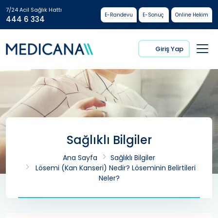
7/24 Acil Sağlık Hattı
E-Randevu
E-Sonuç
Online Hekim
444 6 334
Giriş Yap
Sağlıklı Bilgiler
Ana Sayfa
Sağlıklı Bilgiler
Lösemi (kan Kanseri) Nedir? Löseminin Belirtileri
Neler?