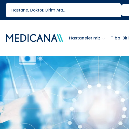
444 6 334
0850 460 6334
Hastanelerimiz
Tıbbi Bir