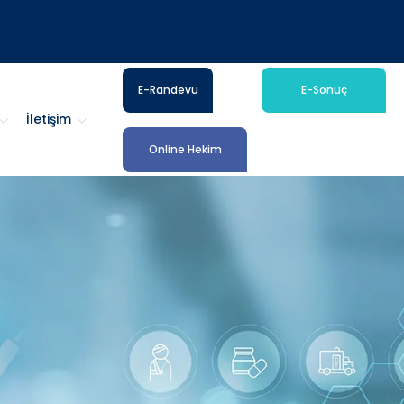
E-Randevu
E-Sonuç
İletişim
Online Hekim