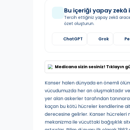
Bu içeriği yapay zekâ i
Tercih ettiğiniz yapay zekâ aracın
özet oluşturun.
ChatGPT
Grok
Pe
Medicana sizin sesiniz! Tıklayın g
Kanser halen dünyada en önemli ölüm 
vücudumuzda her an oluşmaktadır ve b
yer alan askerler tarafından tanınarak
kaçan bu kötü hücreler kendilerine ait
derecesine gelirler. Kanser hücreleri 
mekanizma ile vücuttaki bağışıklık site
artırırlar. Bilim dünyası ilk olarak 1