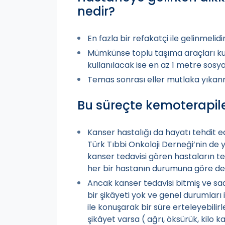
nedir?
En fazla bir refakatçi ile gelinmelidir
Mümkünse toplu taşıma araçları ku
kullanılacak ise en az 1 metre sosya
Temas sonrası eller mutlaka yıkanm
Bu süreçte kemoterapile
Kanser hastalığı da hayatı tehdit 
Türk Tıbbi Onkoloji Derneği’nin de 
kanser tedavisi gören hastaların te
her bir hastanın durumuna göre değ
Ancak kanser tedavisi bitmiş ve sa
bir şikâyeti yok ve genel durumları i
ile konuşarak bir süre erteleyebili
şikâyet varsa ( ağrı, öksürük, kilo k