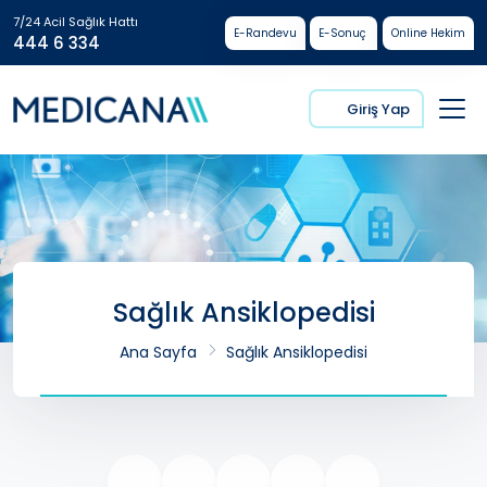
7/24 Acil Sağlık Hattı
E-Randevu
E-Sonuç
Online Hekim
444 6 334
Giriş Yap
Sağlık Ansiklopedisi
Ana Sayfa
Sağlık Ansiklopedisi