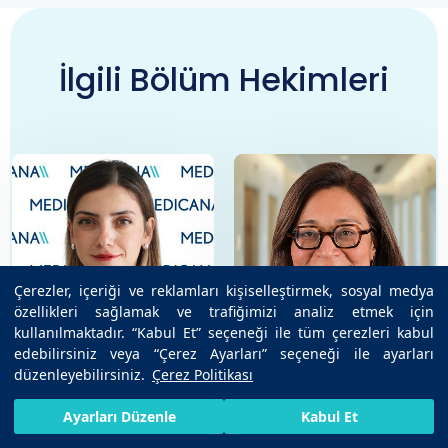
İlgili Bölüm Hekimleri
Çerezler, içeriği ve reklamları kişiselleştirmek, sosyal medya
özellikleri sağlamak ve trafiğimizi analiz etmek için
kullanılmaktadır. “Kabul Et” seçeneği ile tüm çerezleri kabul
edebilirsiniz veya “Çerez Ayarları” seçeneği ile ayarları
düzenleyebilirsiniz.
Çerez Politikası
HIZLI RANDEVU AL
SIZI ARAYALIM
BIZE ULAŞIN
Ayarları Düzenle
Kabul Et
Uzm. Dr. Ceyda
Uzm. Dr. Büşra Er
Hayretdağ