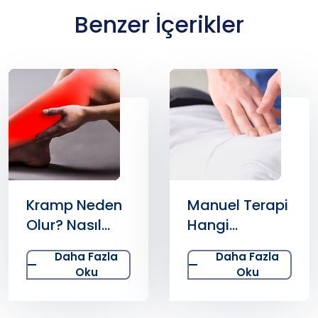
Benzer İçerikler
Kramp Neden
Manuel Terapi
Olur? Nasıl
Hangi
Geçer?
Hastalıkların
Daha Fazla
Daha Fazla
Tedavisinde
Oku
Oku
Kullanılır?