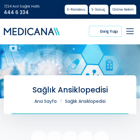
7/24 Acil Sağlık Hattı
E-Randevu
E-Sonuç
Online Hekim
444 6 334
Giriş Yap
Sağlık Ansiklopedisi
Ana Sayfa
Sağlık Ansiklopedisi