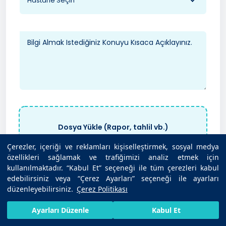
Hastane Seçin
Dosya Yükle (Rapor, tahlil vb.)
Maksimum 40MB - PDF, JPG, PNG
Çerezler, içeriği ve reklamları kişiselleştirmek, sosyal medya
özellikleri sağlamak ve trafiğimizi analiz etmek için
kullanılmaktadır. “Kabul Et” seçeneği ile tüm çerezleri kabul
edebilirsiniz veya “Çerez Ayarları” seçeneği ile ayarları
Kişisel Verilerin Korunması Kanunu
uyarınca ilgili
düzenleyebilirsiniz.
Çerez Politikası
Bilgilendirme
’yi okudum. Kişisel verilerimin
belirtilen kapsamda işlenmesini ve sağlık hizmet
HIZLI RANDEVU AL
SIZI ARAYALIM
BIZE ULAŞIN
Ayarları Düzenle
Kabul Et
sunumu amacıyla tarafımla iletişime geçilmesini
kabul ediyorum.