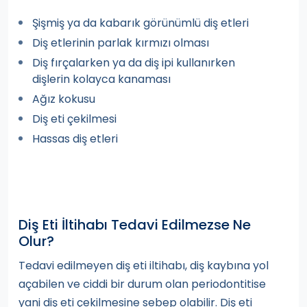
Şişmiş ya da kabarık görünümlü diş etleri
Diş etlerinin parlak kırmızı olması
Diş fırçalarken ya da diş ipi kullanırken
dişlerin kolayca kanaması
Ağız kokusu
Diş eti çekilmesi
Hassas diş etleri
Diş Eti İltihabı Tedavi Edilmezse Ne
Olur?
Tedavi edilmeyen diş eti iltihabı, diş kaybına yol
açabilen ve ciddi bir durum olan periodontitise
yani diş eti çekilmesine sebep olabilir. Diş eti