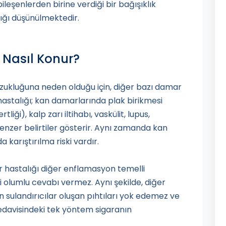
ileşenlerden birine verdiği bir bağışıklık
ığı düşünülmektedir.
 Nasıl Konur?
ozukluğuna neden olduğu için, diğer bazı damar
er hastalığı; kan damarlarında plak birikmesi
ği), kalp zarı iltihabı, vaskülit, lupus,
enzer belirtiler gösterir. Aynı zamanda kan
 karıştırılma riski vardır.
r hastalığı diğer enflamasyon temelli
ği olumlu cevabı vermez. Aynı şekilde, diğer
an sulandırıcılar oluşan pıhtıları yok edemez ve
edavisindeki tek yöntem sigaranın