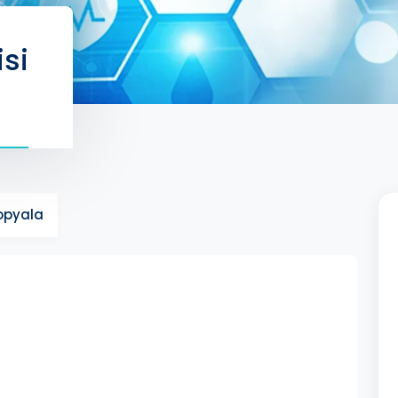
isi
Kopyala