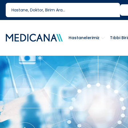
444 6 334
0850 460 6334
Hastanelerimiz
Tıbbi Bir