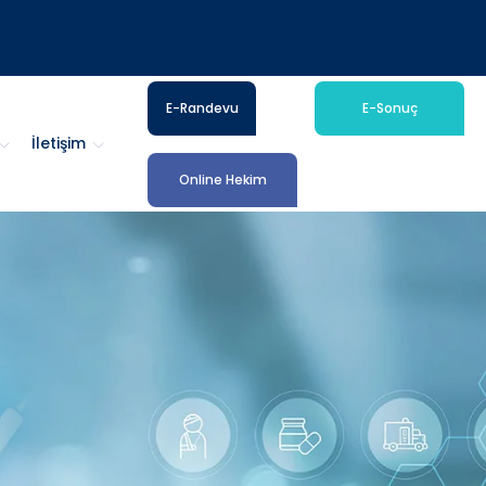
E-Randevu
E-Sonuç
İletişim
Online Hekim