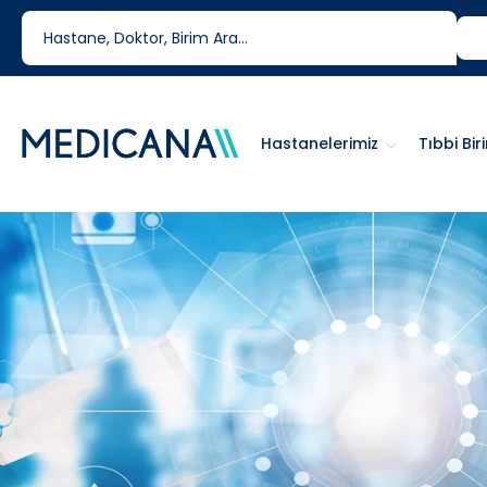
444 6 334
0850 460 6334
Hastanelerimiz
Tıbbi Bir