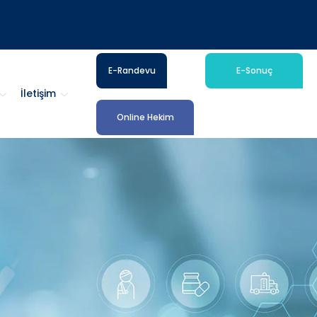
E-Randevu
E-Sonuç
İletişim
Online Hekim