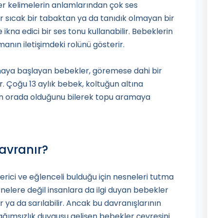
 kelimelerin anlamlarından çok ses
r sıcak bir tabaktan ya da tanıdık olmayan bir
kna edici bir ses tonu kullanabilir. Bebeklerin
anın iletişimdeki rolünü gösterir.
nlamaya başlayan bebekler, göremese dahi bir
. Çoğu 13 aylık bebek, koltuğun altına
n orada olduğunu bilerek topu aramaya
Davranır?
erici ve eğlenceli bulduğu için nesneleri tutma
snelere değil insanlara da ilgi duyan bebekler
lir ya da sarılabilir. Ancak bu davranışlarının
Bağımsızlık duygusu gelişen bebekler çevresini