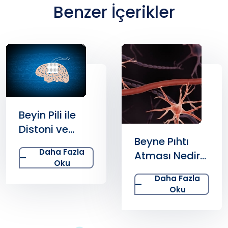
Benzer İçerikler
Beyne Pıhtı
Çocukluk Çağı
Atması Nedir?
Beyin
Tedavi Süreci
Tümörleri
Daha Fazla
Daha Fazla
Hakkında
Oku
Oku
Bilgiler