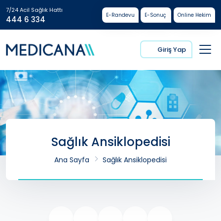
7/24 Acil Sağlık Hattı
E-Randevu
E-Sonuç
Online Hekim
444 6 334
Giriş Yap
Sağlık Ansiklopedisi
Ana Sayfa
Sağlık Ansiklopedisi