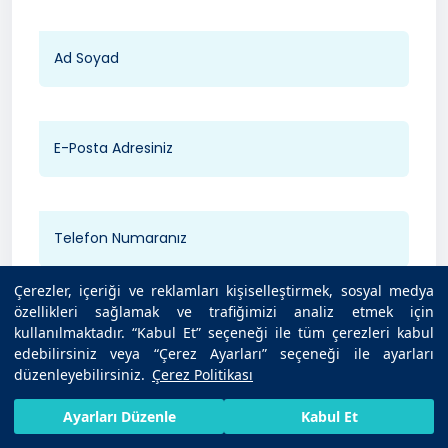
Çerezler, içeriği ve reklamları kişiselleştirmek, sosyal medya
özellikleri sağlamak ve trafiğimizi analiz etmek için
Hastane Seçin
kullanılmaktadır. “Kabul Et” seçeneği ile tüm çerezleri kabul
edebilirsiniz veya “Çerez Ayarları” seçeneği ile ayarları
düzenleyebilirsiniz.
Çerez Politikası
HIZLI RANDEVU AL
SIZI ARAYALIM
BIZE ULAŞIN
Ayarları Düzenle
Kabul Et