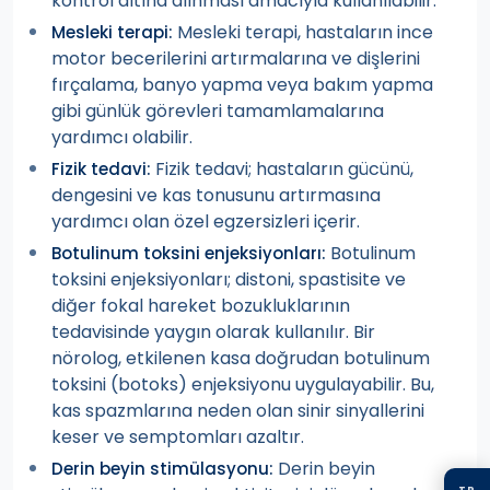
kontrol altına alınması amacıyla kullanılabilir.
Mesleki terapi, hastaların ince
Mesleki terapi:
motor becerilerini artırmalarına ve dişlerini
fırçalama, banyo yapma veya bakım yapma
gibi günlük görevleri tamamlamalarına
yardımcı olabilir.
Fizik tedavi; hastaların gücünü,
Fizik tedavi:
dengesini ve kas tonusunu artırmasına
yardımcı olan özel egzersizleri içerir.
Botulinum
Botulinum toksini enjeksiyonları:
toksini enjeksiyonları; distoni, spastisite ve
diğer fokal hareket bozukluklarının
tedavisinde yaygın olarak kullanılır. Bir
nörolog, etkilenen kasa doğrudan botulinum
toksini (botoks) enjeksiyonu uygulayabilir. Bu,
kas spazmlarına neden olan sinir sinyallerini
keser ve semptomları azaltır.
Derin beyin
Derin beyin stimülasyonu:
TR