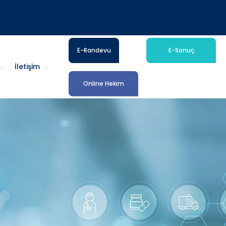
E-Randevu
E-Sonuç
İletişim
Online Hekim