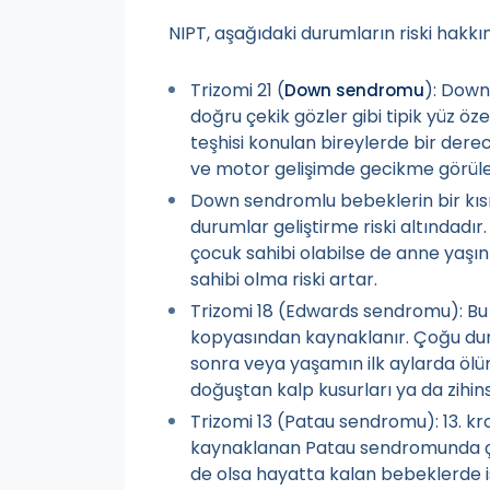
NIPT, aşağıdaki durumların riski hakkınd
Trizomi 21 (
): Down
Down sendromu
doğru çekik gözler gibi tipik yüz öze
teşhisi konulan bireylerde bir de
ve motor gelişimde gecikme görüleb
Down sendromlu bebeklerin bir kısm
durumlar geliştirme riski altındad
çocuk sahibi olabilse de anne yaşın
sahibi olma riski artar.
Trizomi 18 (Edwards sendromu): Bu
kopyasından kaynaklanır. Çoğu 
sonra veya yaşamın ilk aylarda ölüm
doğuştan kalp kusurları ya da zihin
Trizomi 13 (Patau sendromu): 13. 
kaynaklanan Patau sendromunda ço
de olsa hayatta kalan bebeklerde ise