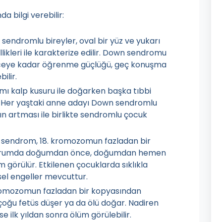
a bilgi verebilir:
 sendromlu bireyler, oval bir yüz ve yukarı
llikleri ile karakterize edilir. Down sendromu
receye kadar öğrenme güçlüğü, geç konuşma
ilir.
ı kalp kusuru ile doğarken başka tıbbi
ır. Her yaştaki anne adayı Down sendromlu
ın artması ile birlikte sendromlu çocuk
 sendrom, 18. kromozomun fazladan bir
durumda doğumdan önce, doğumdan hemen
 görülür. Etkilenen çocuklarda sıklıkla
sel engeller mevcuttur.
kromozomun fazladan bir kopyasından
ğu fetüs düşer ya da ölü doğar. Nadiren
 ilk yıldan sonra ölüm görülebilir.