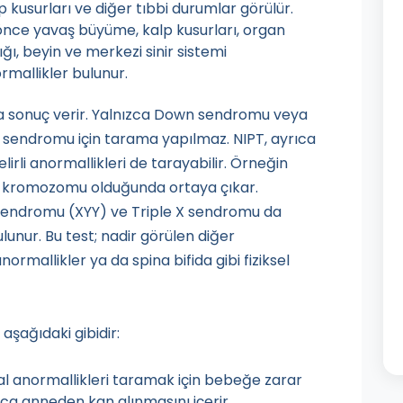
 kusurları ve diğer tıbbi durumlar görülür.
ce yavaş büyüme, kalp kusurları, organ
ğı, beyin ve merkezi sinir sistemi
rmallikler bulunur.
a sonuç verir. Yalnızca Down sendromu veya
sendromu için tarama yapılmaz. NIPT, ayrıca
irli anormallikleri de tarayabilir. Örneğin
 X kromozomu olduğunda ortaya çıkar.
 sendromu (XYY) ve Triple X sendromu da
lunur. Bu test; nadir görülen diğer
rmallikler ya da spina bifida gibi fiziksel
 aşağıdaki gibidir:
l anormallikleri taramak için bebeğe zarar
zca anneden kan alınmasını içerir.