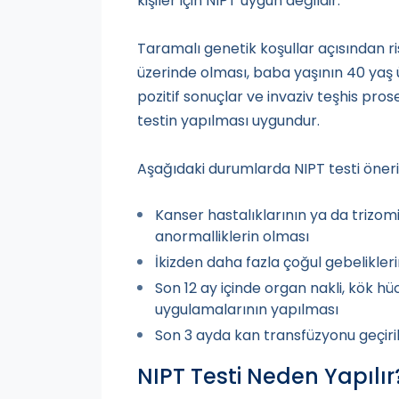
kişiler için NIPT uygun değildir.
Taramalı genetik koşullar açısından ri
üzerinde olması, baba yaşının 40 yaş
pozitif sonuçlar ve invaziv teşhis pr
testin yapılması uygundur.
Aşağıdaki durumlarda NIPT testi öner
Kanser hastalıklarının ya da trizomi
anormalliklerin olması
İkizden daha fazla çoğul gebelikleri
Son 12 ay içinde organ nakli, kök h
uygulamalarının yapılması
Son 3 ayda kan transfüzyonu geçiri
NIPT Testi Neden Yapılır