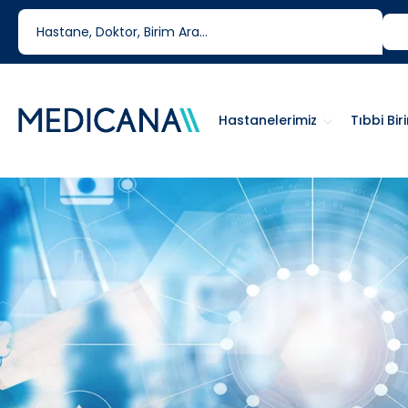
444 6 334
0850 460 6334
Hastanelerimiz
Tıbbi Bir