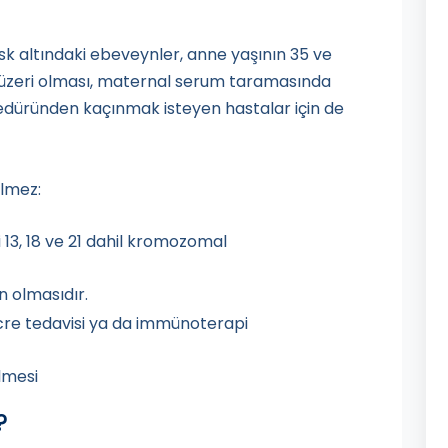
sk altındaki ebeveynler, anne yaşının 35 ve
 üzeri olması, maternal serum taramasında
osedüründen kaçınmak isteyen hastalar için de
ilmez:
 13, 18 ve 21 dahil kromozomal
n olmasıdır.
ücre tedavisi ya da immünoterapi
lmesi
?