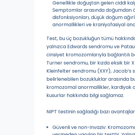
Genellikle doğuştan gelen ciddi kalp
Semptomlar arasında doğumdan ön
disfonksiyonları, düşük doğum ağırlı
anormallikleri ve kraniyofasiyal ano
Test, bu üç bozukluğun tümü hakkınd
yalnızca Edwards sendromu ve Patau 
cinsiyet kromozomlarıyla bağlantılı bel
Turner sendromu, bir kızda eksik bir
Kleinfelter sendromu (XXY), Jacob’s
belirlenebilen bozukluklar arasında bu
kromozomal anormallikler, kardiyak ano
kusurlar hakkında bilgi sağlamaz.
NIPT testinin sağladığı bazı avantajlar
Güvenli ve non-invaziv: Kromozoma
vermeden yapılan bir testtir. Yalnı