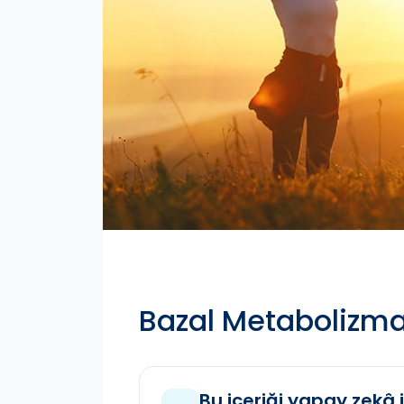
Bazal Metabolizm
Bu içeriği yapay zekâ i