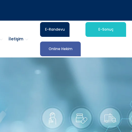
E-Randevu
E-Sonuç
İletişim
Online Hekim