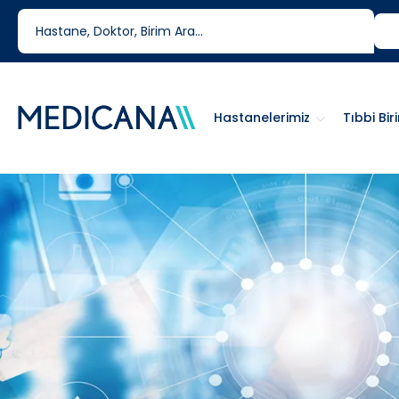
444 6 334
0850 460 6334
Hastanelerimiz
Tıbbi Bir