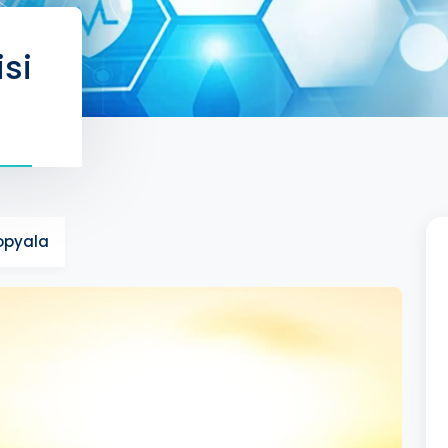
isi
Kopyala