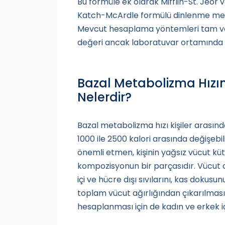
Bu formüle ek olarak Mifflin-St. Jeor
Katch-McArdle formülü dinlenme metab
Mevcut hesaplama yöntemleri tam ve
değeri ancak laboratuvar ortamında te
Bazal Metabolizma Hızın
Nelerdir?
Bazal metabolizma hızı kişiler arasınd
1000 ile 2500 kalori arasında değişebi
önemli etmen, kişinin yağsız vücut kütl
kompozisyonun bir parçasıdır. Vücut 
içi ve hücre dışı sıvılarını, kas dokusun
toplam vücut ağırlığından çıkarılması 
hesaplanması için de kadın ve erkek için