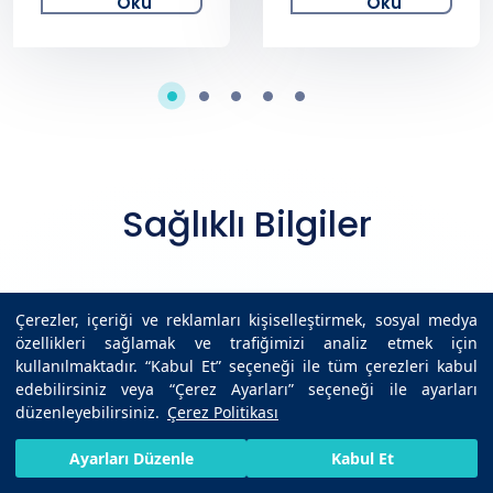
Oku
Oku
Sağlıklı Bilgiler
Çerezler, içeriği ve reklamları kişiselleştirmek, sosyal medya
Ben aldırma nasıl yapılır: Yöntemler,
özellikleri sağlamak ve trafiğimizi analiz etmek için
süreç ve iyileşme rehberi
kullanılmaktadır. “Kabul Et” seçeneği ile tüm çerezleri kabul
edebilirsiniz veya “Çerez Ayarları” seçeneği ile ayarları
düzenleyebilirsiniz.
Çerez Politikası
Bitki bazlı beslenmenin faydaları ve
bilimsel kanıt düzeyi
HIZLI RANDEVU AL
SIZI ARAYALIM
BIZE ULAŞIN
Ayarları Düzenle
Kabul Et