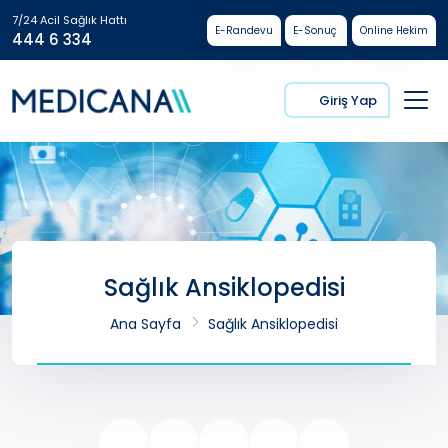
7/24 Acil Sağlık Hattı
E-Randevu
E-Sonuç
Online Hekim
444 6 334
Giriş Yap
Sağlık Ansiklopedisi
Ana Sayfa
Sağlık Ansiklopedisi