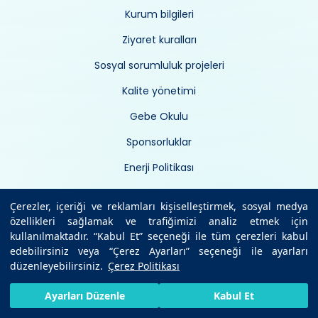
Kurum bilgileri
Ziyaret kuralları
Sosyal sorumluluk projeleri
Kalite yönetimi
Gebe Okulu
Sponsorluklar
Enerji Politikası
Çerezler, içeriği ve reklamları kişiselleştirmek, sosyal medya
Yasal Metinler ve Politikalar
özellikleri sağlamak ve trafiğimizi analiz etmek için
kullanılmaktadır. “Kabul Et” seçeneği ile tüm çerezleri kabul
edebilirsiniz veya “Çerez Ayarları” seçeneği ile ayarları
Site Kullanım Koşulları
düzenleyebilirsiniz.
Çerez Politikası
Bilgi Güvenliği Politikası
HIZLI RANDEVU AL
SIZI ARAYALIM
BIZE ULAŞIN
Ayarları Düzenle
Kabul Et
Kişisel Verilerin Korunması