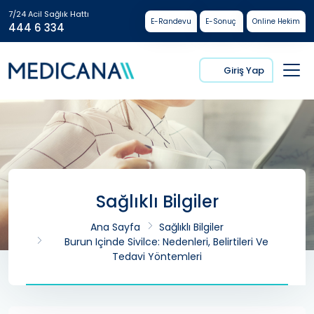
7/24 Acil Sağlık Hattı
E-Randevu
E-Sonuç
Online Hekim
444 6 334
Giriş Yap
Sağlıklı Bilgiler
Ana Sayfa
Sağlıklı Bilgiler
Burun Içinde Sivilce: Nedenleri, Belirtileri Ve
Tedavi Yöntemleri