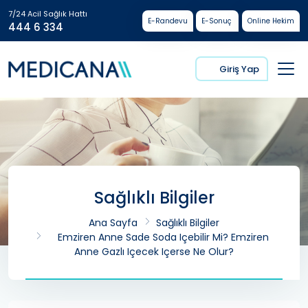
7/24 Acil Sağlık Hattı
E-Randevu
E-Sonuç
Online Hekim
444 6 334
Giriş Yap
Sağlıklı Bilgiler
Ana Sayfa
Sağlıklı Bilgiler
Emziren Anne Sade Soda Içebilir Mi? Emziren
Anne Gazlı Içecek Içerse Ne Olur?