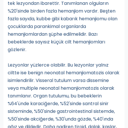
tek lezyondan ibarettir. Tanımlanan olguların
%20'sinde birden fazla hemanjiom vardır. Beşten
fazla sayıda, kubbe gibi kabarık hemanjiomu olan
çocuklarda parankimal organlarda
hemanjiomlardan şüphe edilmelidir. Bazı
bebeklerde sayısız küçük cilt hemanjiomları
gözlenir.
Lezyonlar yüzlerce olabilir. Bu lezyonlar yalnız
ciltte ise benign neonatal hemanjiomatozis olarak
isimlendirilir. Visseral tutulum varsa dissemine
veya multiple neonatal hemanjiomatozis olarak
tanımlanır. Organ tutulumu, bu bebeklerin
%64'ünde karaciğerde, %52'sinde santral sinir
sisteminde, %50'sinde gastrointestinal sistemde,
%50'sinde akciğerde, %30'unda gözde, %40'ında
ağız ve dildedir. Daha nadiren tiroid, dalak, kaslar,