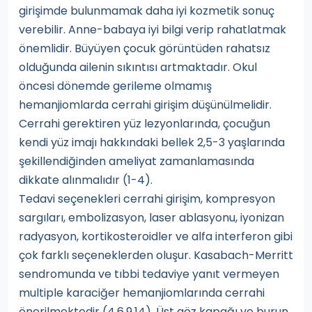
girişimde bulunmamak daha iyi kozmetik sonuç
verebilir. Anne-babaya iyi bilgi verip rahatlatmak
önemlidir. Büyüyen çocuk görüntüden rahatsız
olduğunda ailenin sıkıntısı artmaktadır. Okul
öncesi dönemde gerileme olmamış
hemanjiomlarda cerrahi girişim düşünülmelidir.
Cerrahi gerektiren yüz lezyonlarında, çocuğun
kendi yüz imajı hakkındaki bellek 2,5-3 yaşlarında
şekillendiğinden ameliyat zamanlamasında
dikkate alınmalıdır (1-4).
Tedavi seçenekleri cerrahi girişim, kompresyon
sargıları, embolizasyon, laser ablasyonu, iyonizan
radyasyon, kortikosteroidler ve alfa interferon gibi
çok farklı seçeneklerden oluşur. Kasabach-Merritt
sendromunda ve tıbbi tedaviye yanıt vermeyen
multiple karaciğer hemanjiomlarında cerrahi
önerilmektedir (4,6,9,14). Üst göz kapağı ve burun