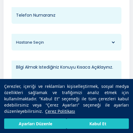
Hastane Seçin
Çerezler, içeriği ve reklamları kişiselleştirmek, sosyal medya
özellikleri sağlamak ve trafiğimizi analiz etmek için
kullanılmaktadır. “Kabul Et” seçeneği ile tüm çerezleri kabul
edebilirsiniz veya “Çerez Ayarları” seçeneği ile ayarları
düzenleyebilirsiniz.
Çerez Politikası
Dosya Yükle (Rapor, tahlil vb.)
HIZLI RANDEVU AL
SIZI ARAYALIM
BIZE ULAŞIN
Ayarları Düzenle
Kabul Et
Maksimum 40MB - PDF, JPG, PNG