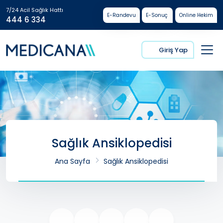
7/24 Acil Sağlık Hattı
E-Randevu
E-Sonuç
Online Hekim
444 6 334
Giriş Yap
Sağlık Ansiklopedisi
Ana Sayfa
Sağlık Ansiklopedisi