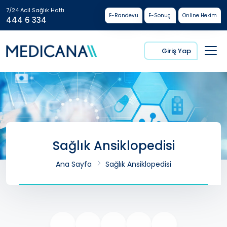
7/24 Acil Sağlık Hattı
E-Randevu
E-Sonuç
Online Hekim
444 6 334
Giriş Yap
Sağlık Ansiklopedisi
Ana Sayfa
Sağlık Ansiklopedisi