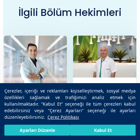
İlgili Bölüm Hekimleri
Doç. Dr. Ahmet Okuş
Çerezler, içeriği ve reklamları kişiselleştirmek, sosyal medya
Doç. Dr. Ahmet
Genel Cerrahi
özellikleri sağlamak ve trafiğimizi analiz etmek için
Cihangir Emral
kullanılmaktadır. “Kabul Et” seçeneği ile tüm çerezleri kabul
Genel Cerrahi
edebilirsiniz veya “Çerez Ayarları” seçeneği ile ayarları
düzenleyebilirsiniz.
Çerez Politikası
HIZLI RANDEVU AL
SIZI ARAYALIM
BIZE ULAŞIN
Ayarları Düzenle
Kabul Et