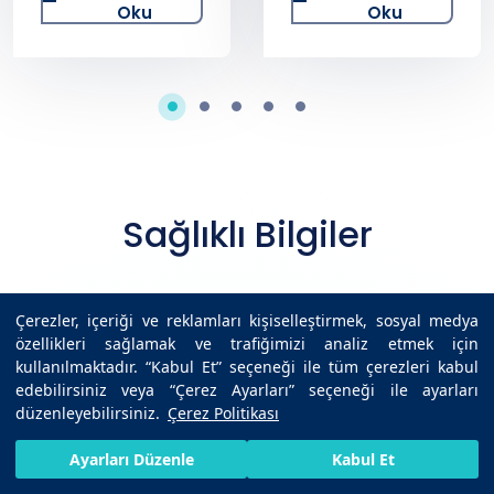
Oku
Oku
Sağlıklı Bilgiler
Çerezler, içeriği ve reklamları kişiselleştirmek, sosyal medya
24 aylık bebek gelişimi: Bu dönemde
özellikleri sağlamak ve trafiğimizi analiz etmek için
neler beklenir?
kullanılmaktadır. “Kabul Et” seçeneği ile tüm çerezleri kabul
edebilirsiniz veya “Çerez Ayarları” seçeneği ile ayarları
düzenleyebilirsiniz.
Çerez Politikası
Derin ven trombozu nedir, belirtileri
ve nedenleri nelerdir?
HIZLI RANDEVU AL
SIZI ARAYALIM
BIZE ULAŞIN
Ayarları Düzenle
Kabul Et