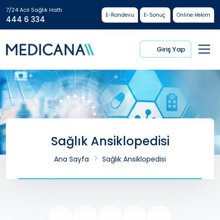
7/24 Acil Sağlık Hattı
E-Randevu
E-Sonuç
Online Hekim
444 6 334
Giriş Yap
Sağlık Ansiklopedisi
Ana Sayfa
Sağlık Ansiklopedisi